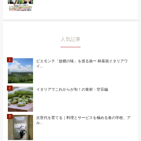
人気記事
ピエモンテ「故郷の味」を巡る旅ー 林基就イタリアワ
イ...
イタリアでこれからが旬！の食材・空豆編
次世代を育てる｜料理とサービスを極める食の学校、ア
ル...