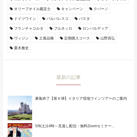
オリーブオイル鑑定士
キャンペーン
クパーノ
ドイツワイン
バルバレスコ
パスタ
フランチャコルタ
ブルネッロ
ロンバルディア
ヴィジン
土着品種
定期購入コース
山野高弘
栗木雅史
最新の記事
募集終了【第６弾】イタリア現地ワインツアーのご案内
5/9(土)14時～見逃し配信・無料Zoomセミナー...