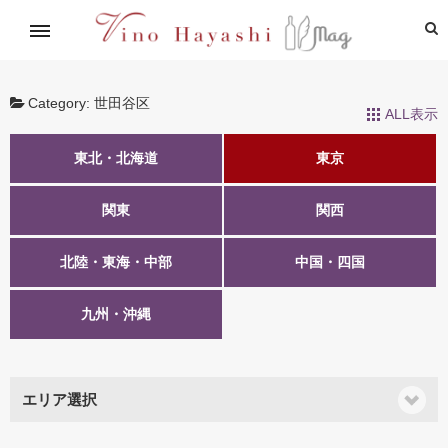
イタリアワイン通信講座
林基就イタリア紀行
レシピ
造り手紹介
飲めるお店
Category:
世田谷区
ALL表示
東北・北海道
東京
関東
関西
北陸・東海・中部
中国・四国
九州・沖縄
エリア選択