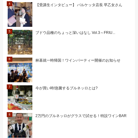
【受講生インタビュー】 バルケッタ店長 早乙女さん
ブドウ品種のちょっと深いはなし Vol.3～FRIU...
林基就一時帰国！ワインパーティー開催のお知らせ
今が買い時!急騰するブルネッロとは?
2万円のブルネッロがグラスで試せる！特設ワインBAR