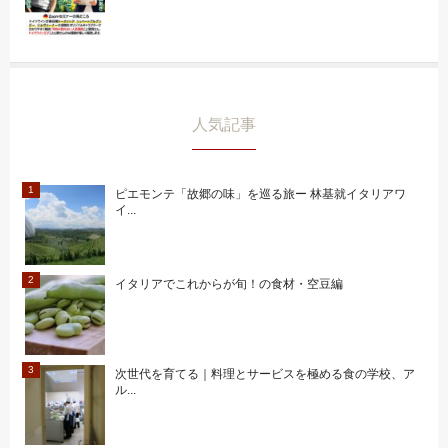
人気記事
ピエモンテ「故郷の味」を巡る旅ー 林基就イタリアワ
イ...
イタリアでこれからが旬！の食材・空豆編
次世代を育てる｜料理とサービスを極める食の学校、ア
ル...