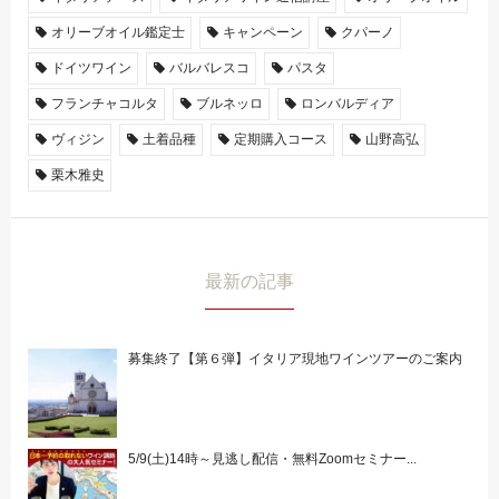
オリーブオイル鑑定士
キャンペーン
クパーノ
ドイツワイン
バルバレスコ
パスタ
フランチャコルタ
ブルネッロ
ロンバルディア
ヴィジン
土着品種
定期購入コース
山野高弘
栗木雅史
最新の記事
募集終了【第６弾】イタリア現地ワインツアーのご案内
5/9(土)14時～見逃し配信・無料Zoomセミナー...