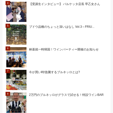
【受講生インタビュー】 バルケッタ店長 早乙女さん
ブドウ品種のちょっと深いはなし Vol.3～FRIU...
林基就一時帰国！ワインパーティー開催のお知らせ
今が買い時!急騰するブルネッロとは?
2万円のブルネッロがグラスで試せる！特設ワインBAR