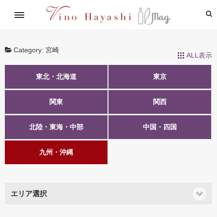
イタリアワイン通信講座
林基就イタリア紀行
レシピ
造り手紹介
飲めるお店
Category:
宮崎
ALL表示
東北・北海道
東京
関東
関西
北陸・東海・中部
中国・四国
九州・沖縄
エリア選択