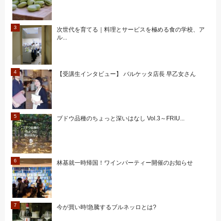
次世代を育てる｜料理とサービスを極める食の学校、ア
ル...
【受講生インタビュー】 バルケッタ店長 早乙女さん
ブドウ品種のちょっと深いはなし Vol.3～FRIU...
林基就一時帰国！ワインパーティー開催のお知らせ
今が買い時!急騰するブルネッロとは?