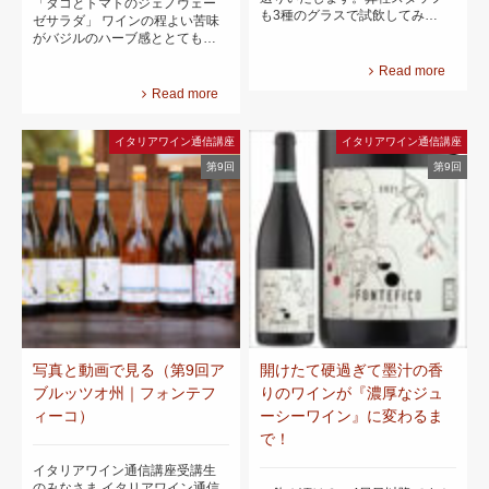
「タコとトマトのジェノヴェー
も3種のグラスで試飲してみ…
ゼサラダ」 ワインの程よい苦味
がバジルのハーブ感ととても…
Read more
Read more
イタリアワイン通信講座
イタリアワイン通信講座
第9回
第9回
写真と動画で見る（第9回ア
開けたて硬過ぎて墨汁の香
ブルッツオ州｜フォンテフ
りのワインが『濃厚なジュ
ィーコ）
ーシーワイン』に変わるま
で！
イタリアワイン通信講座受講生
のみなさま イタリアワイン通信