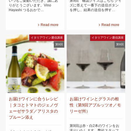
いつもご愛顧いただき、誠にあ
第9回 確認クイズはこちら クイ
りがとうございます。Vino
ズに答えて一番下の送信ボタン
Hayashi つるおかで…
を押し、結果の送信を押す…
Read more
Read more
イタリアワイン通信講座
イタリアワイン通信講座
第9回
第9回
お届けワインに合うレシピ
お届けワインとグラスの相
｜タコとトマトのジェノヴ
性（第9回アブルッツオ／モ
ェーゼサラダ／アリスタの
リーゼ州）
プルーン添え
第9回は赤・白2本のワインをお
送りいたします。弊社スタッフ