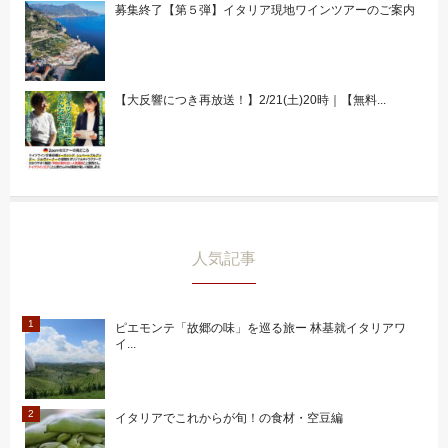
募集終了【第５弾】イタリア現地ワインツアーのご案内
【大反響につき再放送！】2/21(土)20時｜【無料...
人気記事
ピエモンテ「故郷の味」を巡る旅ー 林基就イタリアワ
イ...
イタリアでこれからが旬！の食材・空豆編