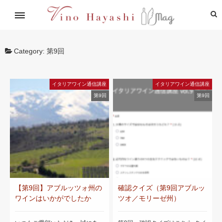
イタリアワイン通信講座
林基就イタリア紀行
レシピ
造り手紹介
飲めるお店
Category:
第9回
イタリアワイン通信講座
イタリアワイン通信講座
第9回
第9回
【第9回】アブルッツォ州の
確認クイズ（第9回アブルッ
ワインはいかがでしたか
ツオ／モリーゼ州）