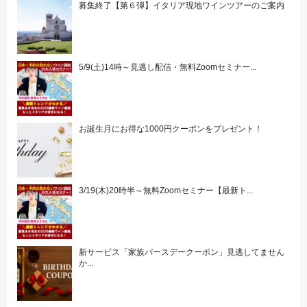
募集終了【第６弾】イタリア現地ワインツアーのご案内
5/9(土)14時～見逃し配信・無料Zoomセミナー...
お誕生月にお得な1000円クーポンをプレゼント！
3/19(木)20時半～無料Zoomセミナー【最新ト...
新サービス「家族バースデークーポン」見逃してません
か...