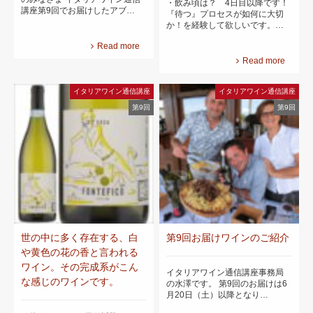
・飲み頃は？ 4日目以降です！
講座第9回でお届けしたアブ…
『待つ』プロセスが如何に大切
か！を経験して欲しいです。…
Read more
Read more
イタリアワイン通信講座
イタリアワイン通信講座
第9回
第9回
世の中に多く存在する、白
第9回お届けワインのご紹介
や黄色の花の香と言われる
ワイン。その完成系がこん
イタリアワイン通信講座事務局
な感じのワインです。
の水澤です。 第9回のお届けは6
月20日（土）以降となり…