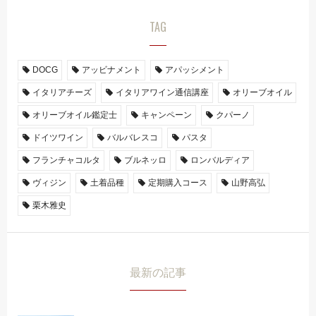
TAG
DOCG
アッビナメント
アパッシメント
イタリアチーズ
イタリアワイン通信講座
オリーブオイル
オリーブオイル鑑定士
キャンペーン
クパーノ
ドイツワイン
バルバレスコ
パスタ
フランチャコルタ
ブルネッロ
ロンバルディア
ヴィジン
土着品種
定期購入コース
山野高弘
栗木雅史
最新の記事