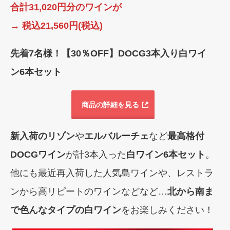
合計31,020円分のワインが
→ 税込21,560円(税込)
先着7名様！【30％OFF】DOCG3本入り白ワイ
ン6本セット
商品の詳細を見る
新入荷のリゾン
や
エルバルーチェ
など
最高格付
DOCGワイン
が計3本入った
白ワイン6本セット
。
他にも最近再入荷した人気島ワインや、レストラ
ンから高リピートのワインなどなど…
北から南ま
で色んなタイプの白ワイン
をお楽しみください！