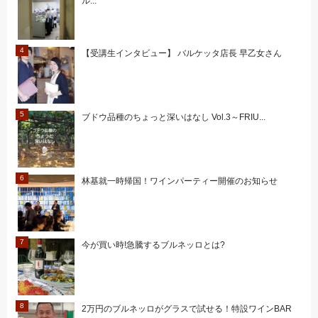
ル...
【受講生インタビュー】 バルケッタ店長 早乙女さん
ブドウ品種のちょっと深いはなし Vol.3～FRIU...
林基就一時帰国！ワインパーティー開催のお知らせ
今が買い時!急騰するブルネッロとは?
2万円のブルネッロがグラスで試せる！特設ワインBAR