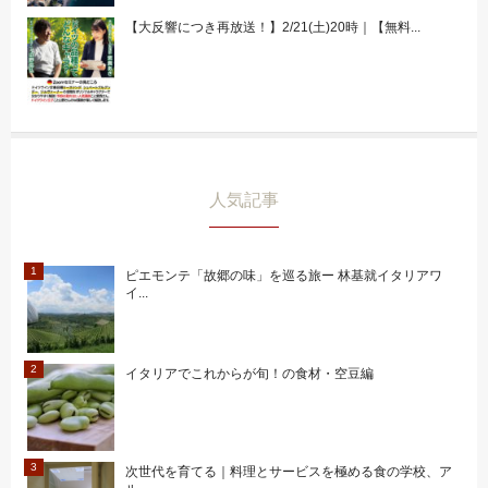
【大反響につき再放送！】2/21(土)20時｜【無料...
人気記事
ピエモンテ「故郷の味」を巡る旅ー 林基就イタリアワ
イ...
イタリアでこれからが旬！の食材・空豆編
次世代を育てる｜料理とサービスを極める食の学校、ア