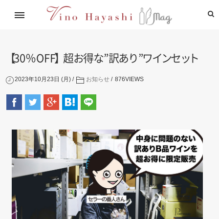
イタリアワイン通信講座
林基就イタリア紀行
レシピ
造り手紹介
飲めるお店
【
30％OF
F
】
超
お
得
な
”
訳
あ
り
”
ワ
イ
ン
セ
ッ
ト
2023年10月23日 (月)
お知らせ
876
VIEWS