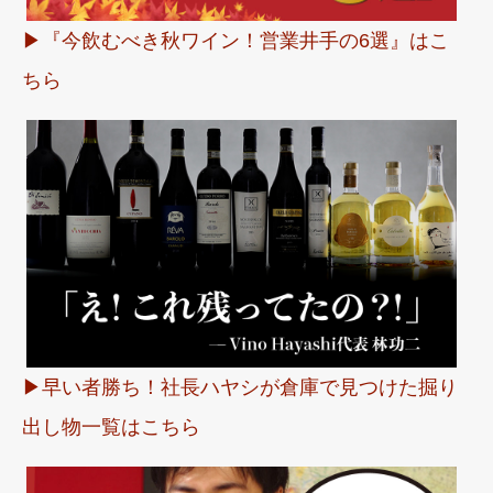
▶︎『今飲むべき秋ワイン！営業井手の6選』はこ
ちら
▶︎早い者勝ち！社長ハヤシが倉庫で見つけた掘り
出し物一覧はこちら