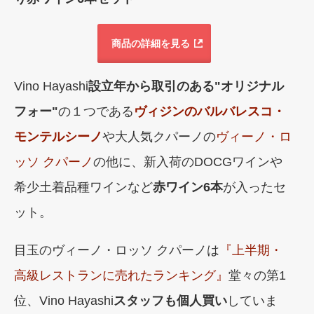
商品の詳細を見る
Vino Hayashi
設立年から取引のある"オリジナル
フォー"
の１つである
ヴィジンのバルバレスコ・
モンテルシーノ
や大人気クパーノの
ヴィーノ・ロ
ッソ クパーノ
の他に、新入荷のDOCGワインや
希少土着品種ワインなど
赤ワイン6本
が入ったセ
ット。
目玉のヴィーノ・ロッソ クパーノは
『上半期・
高級レストランに売れたランキング』
堂々の第1
位、Vino Hayashi
スタッフも個人買い
していま