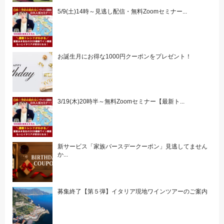
5/9(土)14時～見逃し配信・無料Zoomセミナー...
お誕生月にお得な1000円クーポンをプレゼント！
3/19(木)20時半～無料Zoomセミナー【最新ト...
新サービス「家族バースデークーポン」見逃してません
か...
募集終了【第５弾】イタリア現地ワインツアーのご案内