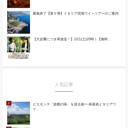
募集終了【第５弾】イタリア現地ワインツアーのご案内
【大反響につき再放送！】2/21(土)20時｜【無料...
人気記事
ピエモンテ「故郷の味」を巡る旅ー 林基就イタリアワ
イ...