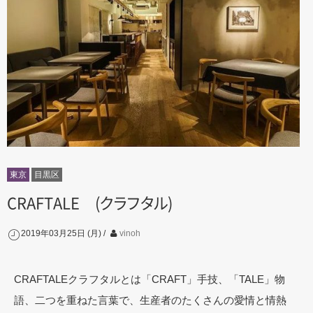
東京
目黒区
CRAFTALE
(
ク
ラ
フ
タ
ル
)
2019年03月25日 (月)
vinoh
CRAFTALEクラフタルとは「CRAFT」手技、「TALE」物
語、二つを重ねた言葉で、生産者のたくさんの愛情と情熱