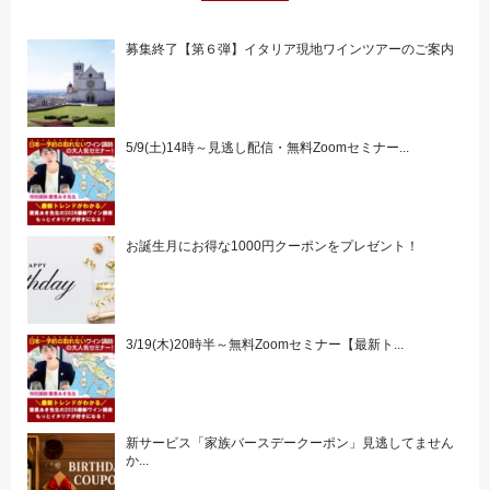
募集終了【第６弾】イタリア現地ワインツアーのご案内
5/9(土)14時～見逃し配信・無料Zoomセミナー...
お誕生月にお得な1000円クーポンをプレゼント！
3/19(木)20時半～無料Zoomセミナー【最新ト...
新サービス「家族バースデークーポン」見逃してません
か...