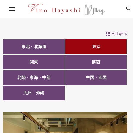
イタリアワイン通信講座
林基就イタリア紀行
レシピ
造り手紹介
飲めるお店
ALL表示
東北・北海道
東京
関東
関西
北陸・東海・中部
中国・四国
九州・沖縄