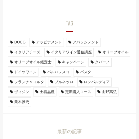
TAG
DOCG
アッビナメント
アパッシメント
イタリアチーズ
イタリアワイン通信講座
オリーブオイル
オリーブオイル鑑定士
キャンペーン
クパーノ
ドイツワイン
バルバレスコ
パスタ
フランチャコルタ
ブルネッロ
ロンバルディア
ヴィジン
土着品種
定期購入コース
山野高弘
栗木雅史
最新の記事