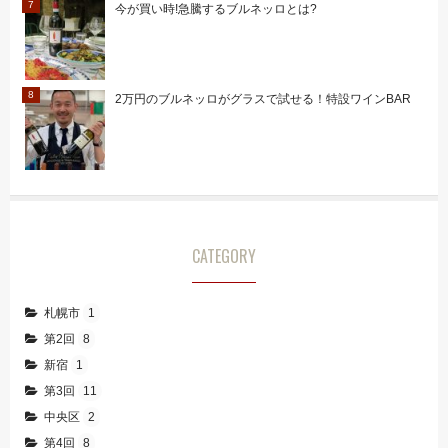
今が買い時!急騰するブルネッロとは?
2万円のブルネッロがグラスで試せる！特設ワインBAR
CATEGORY
札幌市
1
第2回
8
新宿
1
第3回
11
中央区
2
第4回
8