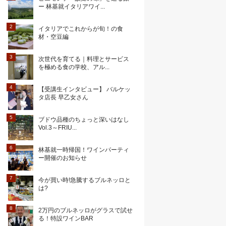
ー 林基就イタリアワイ...
イタリアでこれからが旬！の食
材・空豆編
次世代を育てる｜料理とサービス
を極める食の学校、アル...
【受講生インタビュー】 バルケッ
タ店長 早乙女さん
ブドウ品種のちょっと深いはなし
Vol.3～FRIU...
林基就一時帰国！ワインパーティ
ー開催のお知らせ
今が買い時!急騰するブルネッロと
は?
2万円のブルネッロがグラスで試せ
る！特設ワインBAR