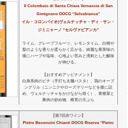
Il Colombaio di Santa Chiara Vernaccia di San
Gimignano DOCG “Selvabianca”
イル・コロンバイオ|ヴェルナッチャ・ディ・サン・
ジミニャーノ “セルヴァビアンカ”
ライム、グレープフルーツ、レモンタイム、白桃や
梨のような香りが柔らかく広がる。綺麗な果実味の
後にハーブや塩味、心地よい苦みと溌剌とした酸味
が伸びる。
【おすすめアッビナメント】
白身系肉のピチ（手打ち太麺パスタ）、鶏のオーブ
ングリル（ニンニクやローズマリーなどを腹に詰
め、ヴェルナッチャをかけながら焼く）、青梗菜と
豚肉の炒め物、椎茸の天ぷら
【第7回赤ワイン】
Pietro Beconcini Chianti DOCG Riserva “Pietro