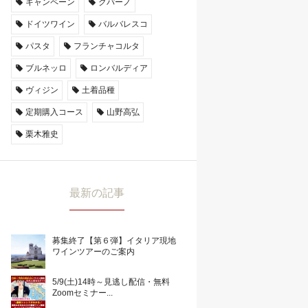
キャンペーン
クパーノ
ドイツワイン
バルバレスコ
パスタ
フランチャコルタ
ブルネッロ
ロンバルディア
ヴィジン
土着品種
定期購入コース
山野高弘
栗木雅史
最新の記事
募集終了【第６弾】イタリア現地
ワインツアーのご案内
5/9(土)14時～見逃し配信・無料
Zoomセミナー...