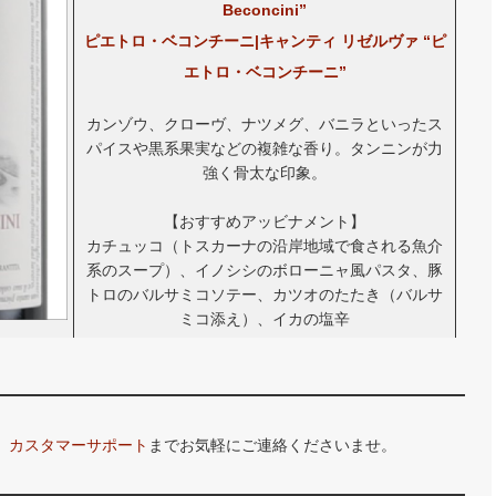
Beconcini”
ピエトロ・ベコンチーニ|キャンティ リゼルヴァ “ピ
エトロ・ベコンチーニ”
カンゾウ、クローヴ、ナツメグ、バニラといったス
パイスや黒系果実などの複雑な香り。タンニンが力
強く骨太な印象。
【おすすめアッビナメント】
カチュッコ（トスカーナの沿岸地域で食される魚介
系のスープ）、イノシシのボローニャ風パスタ、豚
トロのバルサミコソテー、カツオのたたき（バルサ
ミコ添え）、イカの塩辛
、
カスタマーサポート
までお気軽にご連絡くださいませ。