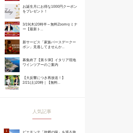
お誕生月にお得な1000円クーポン
をプレゼント！
3/19(木)20時半～無料Zoomセミナ
ー【最新ト...
新サービス「家族バースデークー
ポン」見逃してませんか...
募集終了【第５弾】イタリア現地
ワインツアーのご案内
【大反響につき再放送！】
2/21(土)20時｜【無料...
人気記事
ピエモンテ「故郷の味」を巡る旅