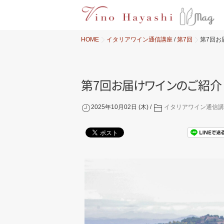
HOME
イタリアワイン通信講座
/
第7回
第7回お
第7
回
お
届
け
ワ
イ
ン
の
ご
紹介
2025年10月02日 (木)
イタリアワイン通信講