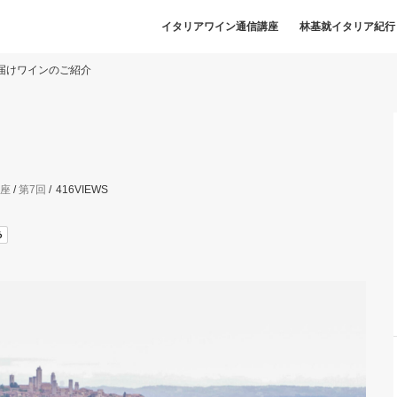
イタリアワイン通信講座
林基就イタリア紀行
届けワインのご紹介
座
/
第7回
416
VIEWS