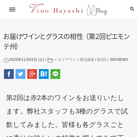
イタリアワイン通信講座
林基就イタリア紀行
レシピ
造り手紹介
飲めるお店
お
届
け
ワ
イ
ン
と
グ
ラ
ス
の
相
性
（
第2
回
ピ
エ
モ
ン
テ
州
）
2025年11月01日 (土)
イタリアワイン通信講座
/
第2回
365
VIEWS
第2回は赤2本のワインをお送りいたし
ます。弊社スタッフも3種のグラスで試
飲してみました。皆様も各グラスごと