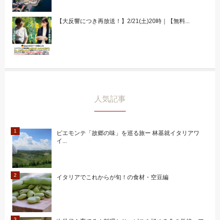
【大反響につき再放送！】2/21(土)20時｜【無料...
人気記事
ピエモンテ「故郷の味」を巡る旅ー 林基就イタリアワ
イ...
イタリアでこれからが旬！の食材・空豆編