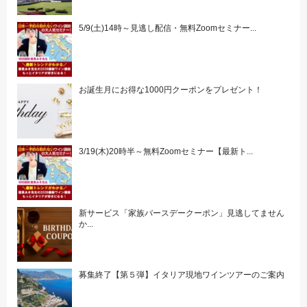
5/9(土)14時～見逃し配信・無料Zoomセミナー...
お誕生月にお得な1000円クーポンをプレゼント！
3/19(木)20時半～無料Zoomセミナー【最新ト...
新サービス「家族バースデークーポン」見逃してません
か...
募集終了【第５弾】イタリア現地ワインツアーのご案内