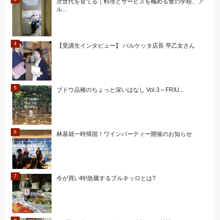
次世代を育てる｜料理とサービスを極める食の学校、ア
ル...
【受講生インタビュー】 バルケッタ店長 早乙女さん
ブドウ品種のちょっと深いはなし Vol.3～FRIU...
林基就一時帰国！ワインパーティー開催のお知らせ
今が買い時!急騰するブルネッロとは?