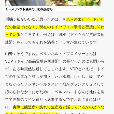
川嶋：
私がいいなと思ったのは、そ
れらのエピソードがた
だの物語ではなく、現在のドイツワイン事情と密接に関わ
っている
ところです。例えば、VDP（ドイツ高品質醸造所
連盟）をとってもそれを渦巻くドラマが生じています。
山野：
そうですね。ベルンハルト・ブロイヤーさんは
VDP（ドイツ高品質醸造所連盟）の長だったのにも関わら
ず、ある時突然脱退してしまいます。VDPといえば、ドイ
ツの生産者なら誰もが加入したい権威。しかし、愛してや
まなかったノンネンベルクという畑がグランクリュとして
認められなかったがために、ベルンハルトさんは地位を捨
てて理想のワイン造りへ邁進するんです。
皆さまにはぜ
ひ、
実際に醸造所を訪れて生産者と話しているかのような