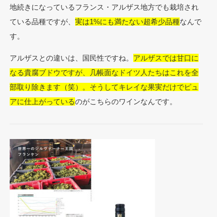
地続きになっているフランス・アルザス地方でも栽培され
ている品種ですが、
実は1%にも満たない超希少品種
なんで
す。
アルザスとの違いは、国民性ですね。
アルザスでは甘口に
なる貴腐ブドウですが、几帳面なドイツ人たちはこれを全
部取り除きます（笑）。そうしてキレイな果実だけでピュ
アに仕上がっている
のがこちらのワインなんです。