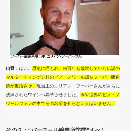
山野：
はい。
歴史に埋もれ、何百年も荒廃していた伝説の
マルターティンゲン村のピノ・ノワール畑をフーバー醸造
所が復活させ、
現当主のユリアン・フーバーさんがさらに
洗練されたワインへ昇華させました。
今や世界のピノ・ノ
ワールファンの中でその名前を知らない人はいません。
その２：“バーチャル醸造所訪問”すべし