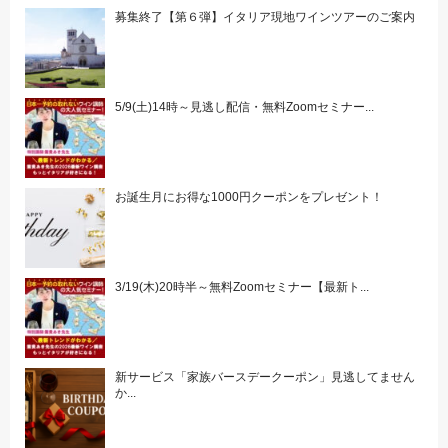
募集終了【第６弾】イタリア現地ワインツアーのご案内
5/9(土)14時～見逃し配信・無料Zoomセミナー...
お誕生月にお得な1000円クーポンをプレゼント！
3/19(木)20時半～無料Zoomセミナー【最新ト...
新サービス「家族バースデークーポン」見逃してません
か...