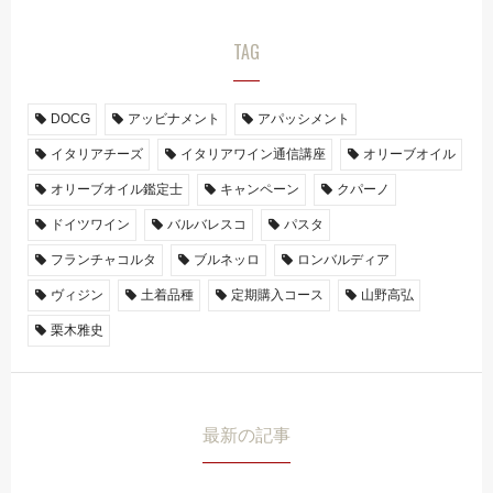
TAG
DOCG
アッビナメント
アパッシメント
イタリアチーズ
イタリアワイン通信講座
オリーブオイル
オリーブオイル鑑定士
キャンペーン
クパーノ
ドイツワイン
バルバレスコ
パスタ
フランチャコルタ
ブルネッロ
ロンバルディア
ヴィジン
土着品種
定期購入コース
山野高弘
栗木雅史
最新の記事