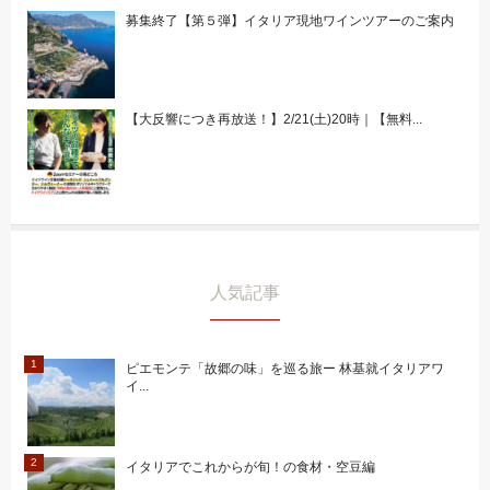
募集終了【第５弾】イタリア現地ワインツアーのご案内
【大反響につき再放送！】2/21(土)20時｜【無料...
人気記事
ピエモンテ「故郷の味」を巡る旅ー 林基就イタリアワ
イ...
イタリアでこれからが旬！の食材・空豆編