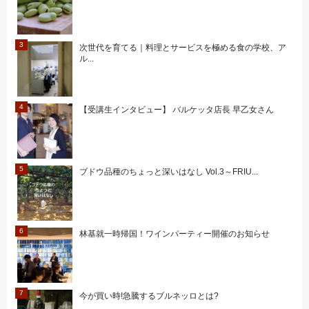
次世代を育てる｜料理とサービスを極める食の学校、ア
ル...
【受講生インタビュー】 バルケッタ店長 早乙女さん
ブドウ品種のちょっと深いはなし Vol.3～FRIU...
林基就一時帰国！ワインパーティー開催のお知らせ
今が買い時!急騰するブルネッロとは?