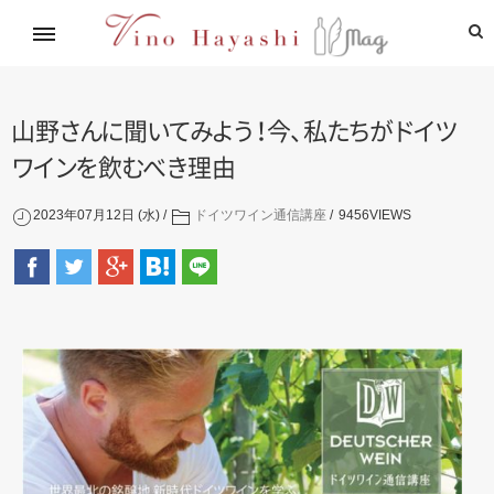
イタリアワイン通信講座
林基就イタリア紀行
レシピ
造り手紹介
飲めるお店
山
野
さ
ん
に
聞
い
て
み
よ
う
！
今
、
私
た
ち
が
ド
イ
ツ
ワ
イ
ン
を
飲
む
べ
き
理由
2023年07月12日 (水)
ドイツワイン通信講座
9456
VIEWS