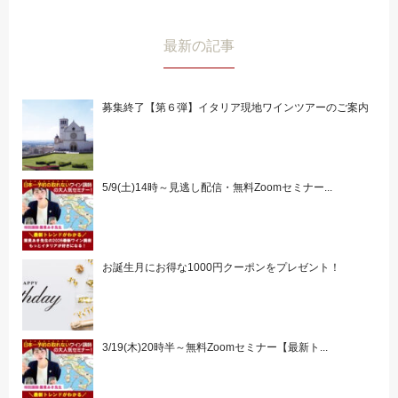
最新の記事
募集終了【第６弾】イタリア現地ワインツアーのご案内
5/9(土)14時～見逃し配信・無料Zoomセミナー...
お誕生月にお得な1000円クーポンをプレゼント！
3/19(木)20時半～無料Zoomセミナー【最新ト...