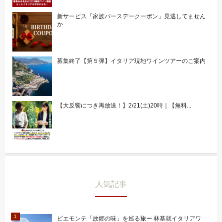
新サービス「家族バースデークーポン」見逃してません
か...
募集終了【第５弾】イタリア現地ワインツアーのご案内
【大反響につき再放送！】2/21(土)20時｜【無料...
人気記事
ピエモンテ「故郷の味」を巡る旅ー 林基就イタリアワ