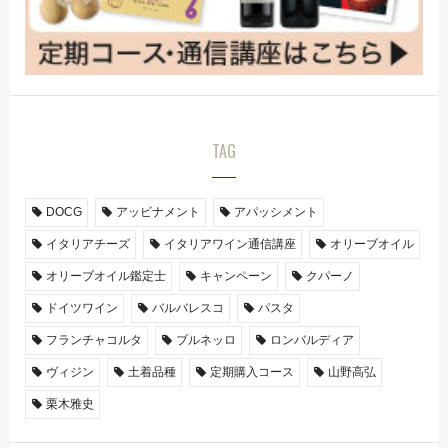
TAG
DOCG
アッビナメント
アパッシメント
イタリアチーズ
イタリアワイン通信講座
オリーブオイル
オリーブオイル鑑定士
キャンペーン
クパーノ
ドイツワイン
バルバレスコ
パスタ
フランチャコルタ
ブルネッロ
ロンバルディア
ヴィジン
土着品種
定期購入コース
山野高弘
栗木雅史