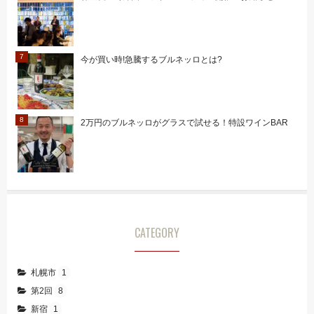
今が買い時!急騰するブルネッロとは?
2万円のブルネッロがグラスで試せる！特設ワインBAR
CATEGORY
札幌市
1
第2回
8
新宿
1