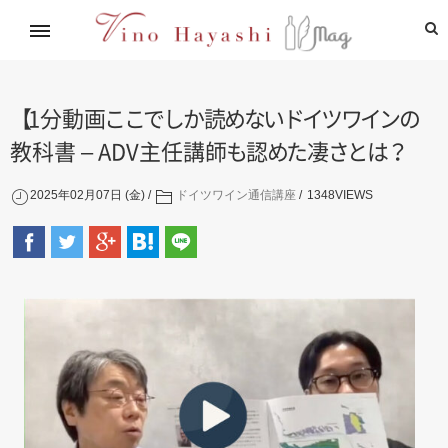
イタリアワイン通信講座
林基就イタリア紀行
レシピ
造り手紹介
飲めるお店
【
1分動
画
こ
こ
で
し
か
読
め
な
い
ド
イ
ツ
ワ
イ
ン
の
教科書 – ADV主任講
師
も
認
め
た
凄
さ
と
は
？
2025年02月07日 (金)
ドイツワイン通信講座
1348
VIEWS