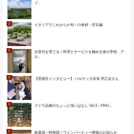
イ...
イタリアでこれからが旬！の食材・空豆編
次世代を育てる｜料理とサービスを極める食の学校、ア
ル...
【受講生インタビュー】 バルケッタ店長 早乙女さん
ブドウ品種のちょっと深いはなし Vol.3～FRIU...
林基就一時帰国！ワインパーティー開催のお知らせ