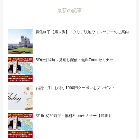
最新の記事
募集終了【第６弾】イタリア現地ワインツアーのご案内
5/9(土)14時～見逃し配信・無料Zoomセミナー...
お誕生月にお得な1000円クーポンをプレゼント！
3/19(木)20時半～無料Zoomセミナー【最新ト...