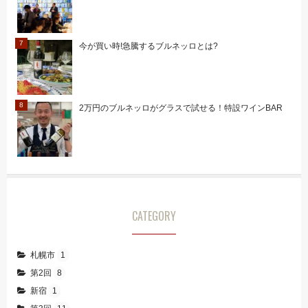
今が買い時!急騰するブルネッロとは?
2万円のブルネッロがグラスで試せる！特設ワインBAR
CATEGORY
札幌市
1
第2回
8
新宿
1