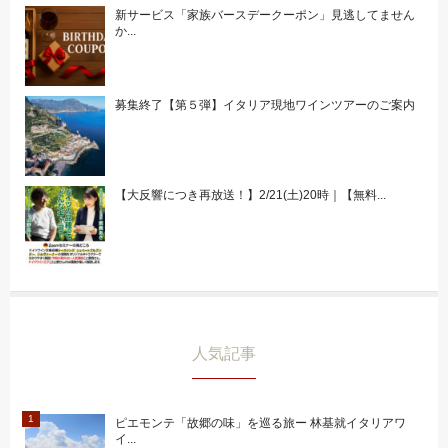
新サービス「家族バースデークーポン」見逃してません
か...
募集終了【第５弾】イタリア現地ワインツアーのご案内
【大反響につき再放送！】2/21(土)20時｜【無料...
人気記事
ピエモンテ「故郷の味」を巡る旅ー 林基就イタリアワ
イ...