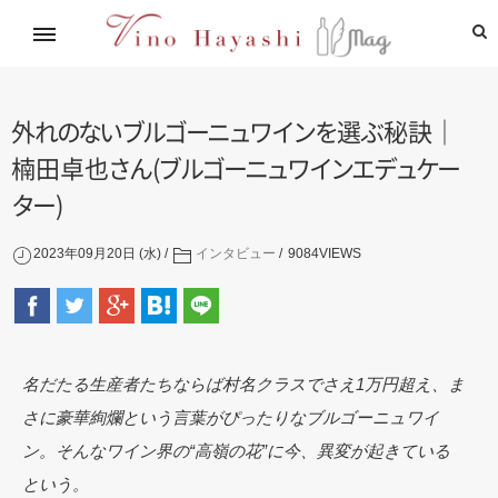
イタリアワイン通信講座
林基就イタリア紀行
レシピ
造り手紹介
飲めるお店
外
れ
の
な
い
ブ
ル
ゴ
ー
ニ
ュ
ワ
イ
ン
を
選
ぶ
秘訣｜
楠田卓
也
さ
ん
(
ブ
ル
ゴ
ー
ニ
ュ
ワ
イ
ン
エ
デ
ュ
ケ
ー
タ
ー
)
2023年09月20日 (水)
インタビュー
9084
VIEWS
名だたる生産者たちならば村名クラスでさえ1万円超え、ま
さに豪華絢爛という言葉がぴったりなブルゴーニュワイ
ン。そんなワイン界の“高嶺の花”に今、異変が起きている
という。