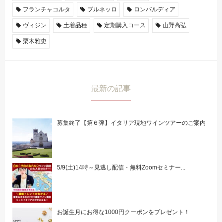
フランチャコルタ
ブルネッロ
ロンバルディア
ヴィジン
土着品種
定期購入コース
山野高弘
栗木雅史
最新の記事
募集終了【第６弾】イタリア現地ワインツアーのご案内
5/9(土)14時～見逃し配信・無料Zoomセミナー...
お誕生月にお得な1000円クーポンをプレゼント！