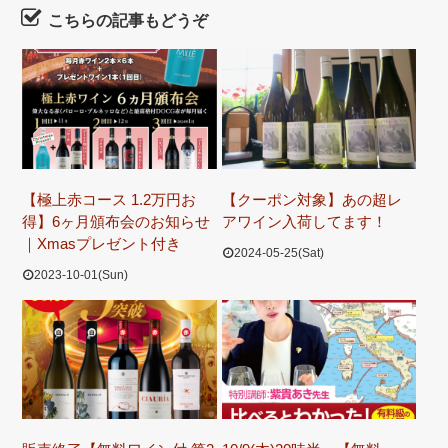
こちらの記事もどうぞ
【極上赤コース 1.2万円お
【クーポン対象】あの超レ
得】6ヶ月頒布会のお知らせ
アワイン入荷してます！
｜Xmasプレゼント付き
2024-05-25(Sat)
2023-10-01(Sun)