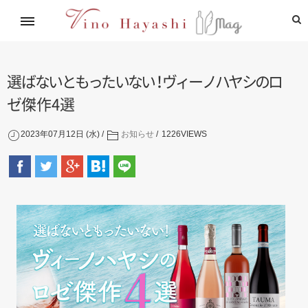
イタリアワイン通信講座
林基就イタリア紀行
レシピ
造り手紹介
飲めるお店
選
ば
な
い
と
も
っ
た
い
な
い
！
ヴ
ィ
ー
ノ
ハ
ヤ
シ
の
ロ
ゼ
傑作4選
2023年07月12日 (水)
お知らせ
1226
VIEWS