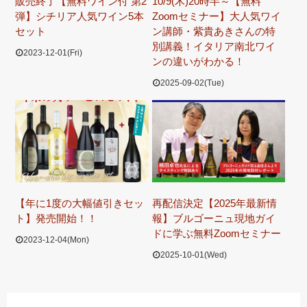
販売終了【無料ワイン付 第2
10/9(木)20時半～【無料
弾】シチリア人気ワイン5本
Zoomセミナー】大人気ワイ
セット
ン講師・紫貴あきさんの特
別講義！イタリア南北ワイ
2023-12-01(Fri)
ンの違いがわかる！
2025-09-02(Tue)
【年に1度の大幅値引きセッ
再配信決定【2025年最新情
ト】発売開始！！
報】ブルゴーニュ現地ガイ
ドに学ぶ無料Zoomセミナー
2023-12-04(Mon)
2025-10-01(Wed)