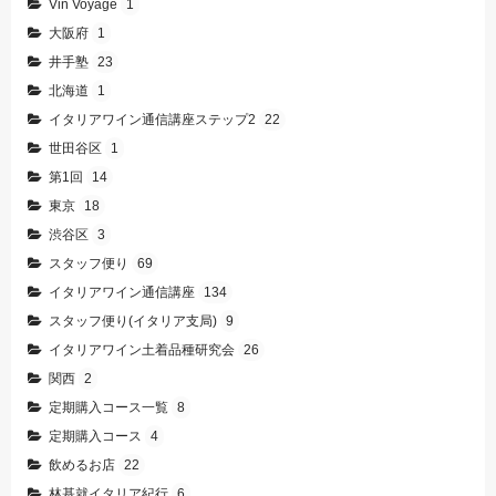
Vin Voyage
1
大阪府
1
井手塾
23
北海道
1
イタリアワイン通信講座ステップ2
22
世田谷区
1
第1回
14
東京
18
渋谷区
3
スタッフ便り
69
イタリアワイン通信講座
134
スタッフ便り(イタリア支局)
9
イタリアワイン土着品種研究会
26
関西
2
定期購入コース一覧
8
定期購入コース
4
飲めるお店
22
林基就イタリア紀行
6