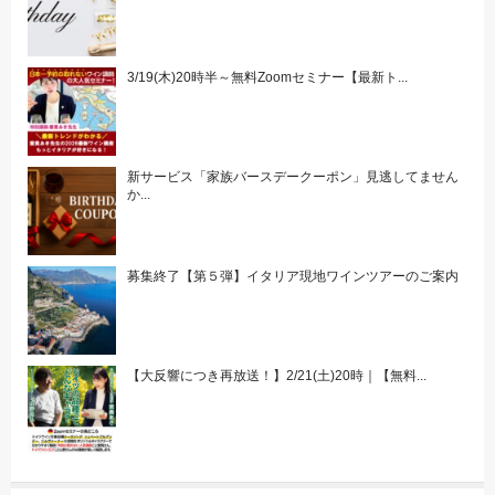
3/19(木)20時半～無料Zoomセミナー【最新ト...
新サービス「家族バースデークーポン」見逃してません
か...
募集終了【第５弾】イタリア現地ワインツアーのご案内
【大反響につき再放送！】2/21(土)20時｜【無料...