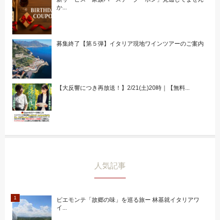
か...
募集終了【第５弾】イタリア現地ワインツアーのご案内
【大反響につき再放送！】2/21(土)20時｜【無料...
人気記事
ピエモンテ「故郷の味」を巡る旅ー 林基就イタリアワ
イ...