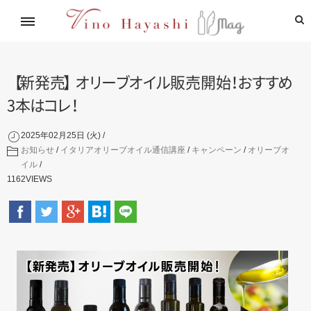
イタリアワイン通信講座
林基就イタリア紀行
レシピ
造り手紹介
飲めるお店
【
新発
売
】
オ
リ
ー
ブ
オ
イ
ル
販売開
始
！
お
す
す
め
3
本
は
コ
レ
！
2025年02月25日 (火)
お知らせ
/
イタリアオリーブオイル通信講座
/
キャンペーン
/
オリーブオ
イル
1162
VIEWS