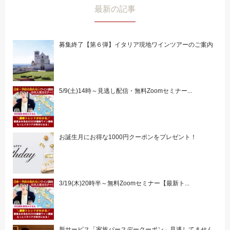
最新の記事
募集終了【第６弾】イタリア現地ワインツアーのご案内
5/9(土)14時～見逃し配信・無料Zoomセミナー...
お誕生月にお得な1000円クーポンをプレゼント！
3/19(木)20時半～無料Zoomセミナー【最新ト...
新サービス「家族バースデークーポン」見逃してません