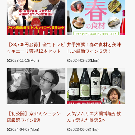
【33,705円お得】全てトレビ
井手推薦！春の食材と美味
ッキエーリ獲得12本セット
しい感動ワイン５選！
2023-11-13(Mon)
2024-02-26(Mon)
【初公開】京都ミシュラン
人気ソムリエ大薗博隆が飲
店厳選ワイン8選
んで選んだ厳選5本
2024-04-08(Mon)
2023-06-08(Thu)