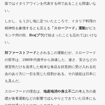
面ではイタリアワインを代表する州であることも間違いな
い。
しかし、もう少し地に足ついたところで、イタリア料理の
精神性を象徴するとも言える
「スローフード」運動
がピエ
モンテ州の街、
Bra(ブラ)
で始まったことも忘れてはいけな
い。
対ファーストフード
とされるこの運動だが、スローフード
の哲学は、1980年代後半から加速した、速さ、安さなどの
便宜性だけを追求した粗末な食品を好意的に受け入れる社
会のあり方に一石を投じた役割がある。その波紋は日本に
も及んだ。
スローフードの理念は、
地産地消や身土不二
の考え方の基
礎が食養運動などの影響でぼんやりとできていた日本にも