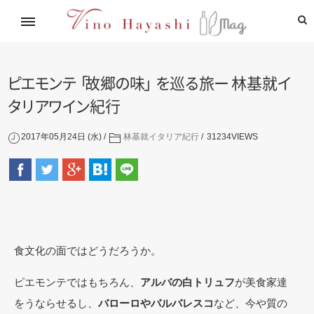
イタリアワイン通信講座
林基就イタリア紀行
レシピ
造り手紹介
飲めるお店
ピ
エ
モ
ン
テ
「
故
郷
の
味
」
を
巡
る
旅
ー
林基
就
イ
タ
リ
ア
ワ
イ
ン
紀行
2017年05月24日 (水)
林基就イタリア紀行
31234
VIEWS
食文化の面ではどうだろうか。
ピエモンテではもちろん、
アルバの白トリュフ
が美食家達
をうならせるし、
バローロやバルバレスコ
など、今や質の