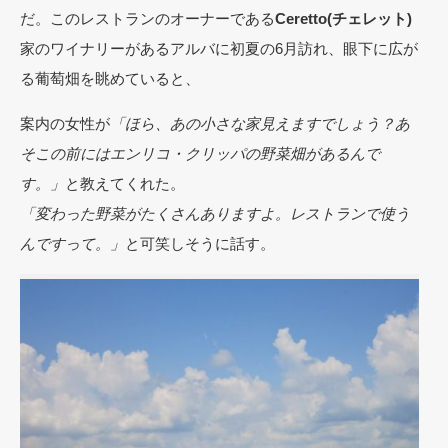
だ。このレストランのオーナーである
Ceretto(チェレット)
家のワイナリーがあるアルバに初夏の6月訪れ、眼下に広が
る葡萄畑を眺めていると、
案内の女性が
「ほら、あの小さな家見えますでしょう？あ
そこの前にはエンリコ・クリッパの野菜畑があるんで
す。」
と教えてくれた。
「変わった野菜がたくさんありますよ。レストランで使う
んですって。」
と可笑しそうに話す。