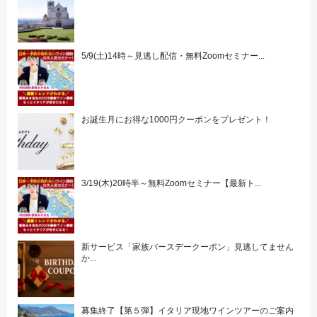
5/9(土)14時～見逃し配信・無料Zoomセミナー...
お誕生月にお得な1000円クーポンをプレゼント！
3/19(木)20時半～無料Zoomセミナー【最新ト...
新サービス「家族バースデークーポン」見逃してません
か...
募集終了【第５弾】イタリア現地ワインツアーのご案内