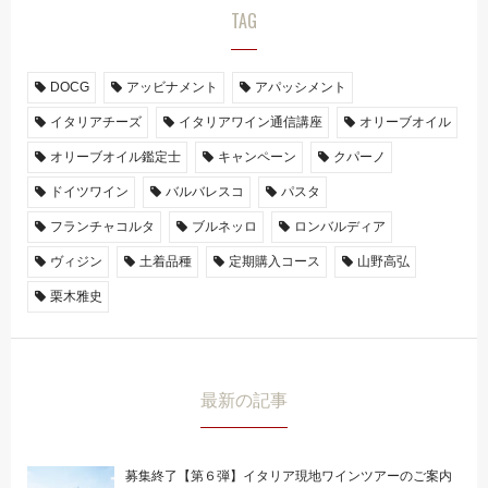
TAG
DOCG
アッビナメント
アパッシメント
イタリアチーズ
イタリアワイン通信講座
オリーブオイル
オリーブオイル鑑定士
キャンペーン
クパーノ
ドイツワイン
バルバレスコ
パスタ
フランチャコルタ
ブルネッロ
ロンバルディア
ヴィジン
土着品種
定期購入コース
山野高弘
栗木雅史
最新の記事
募集終了【第６弾】イタリア現地ワインツアーのご案内