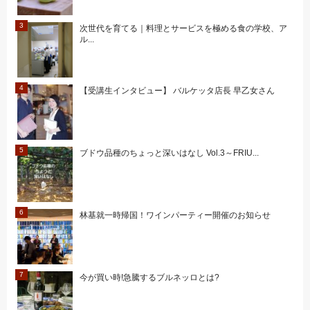
次世代を育てる｜料理とサービスを極める食の学校、ア
ル...
【受講生インタビュー】 バルケッタ店長 早乙女さん
ブドウ品種のちょっと深いはなし Vol.3～FRIU...
林基就一時帰国！ワインパーティー開催のお知らせ
今が買い時!急騰するブルネッロとは?