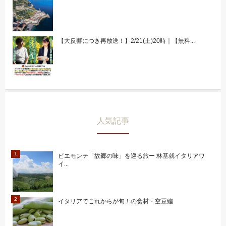
【大反響につき再放送！】2/21(土)20時｜【無料...
人気記事
ピエモンテ「故郷の味」を巡る旅ー 林基就イタリアワ
イ...
イタリアでこれからが旬！の食材・空豆編