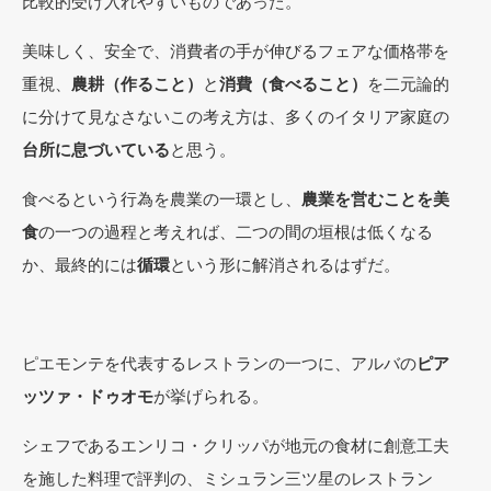
比較的受け入れやすいものであった。
美味しく、安全で、消費者の手が伸びるフェアな価格帯を
重視、
農耕（作ること）
と
消費（食べること）
を二元論的
に分けて見なさないこの考え方は、多くのイタリア家庭の
台所に息づいている
と思う。
食べるという行為を農業の一環とし、
農業を営むことを美
食
の一つの過程と考えれば、二つの間の垣根は低くなる
か、最終的には
循環
という形に解消されるはずだ。
ピエモンテを代表するレストランの一つに、アルバの
ピア
ッツァ・ドゥオモ
が挙げられる。
シェフであるエンリコ・クリッパが地元の食材に創意工夫
を施した料理で評判の、ミシュラン三ツ星のレストラン