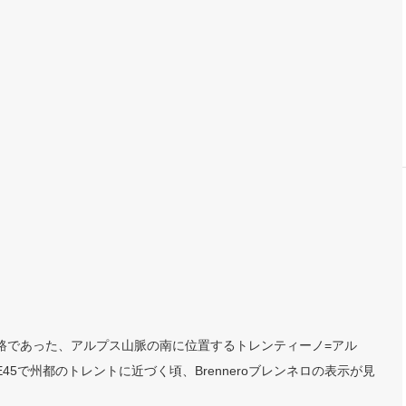
路であった、アルプス山脈の南に位置するトレンティーノ=アル
5で州都のトレントに近づく頃、Brenneroブレンネロの表示が見