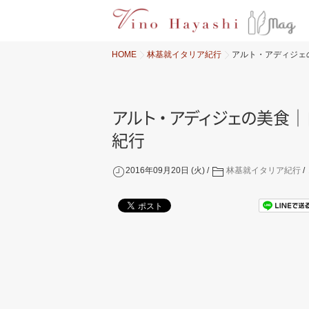
HOME
林基就イタリア紀行
アルト・アディジェ
ア
ル
ト
・
ア
デ
ィ
ジ
ェ
の
美食｜
紀行
2016年09月20日 (火)
林基就イタリア紀行