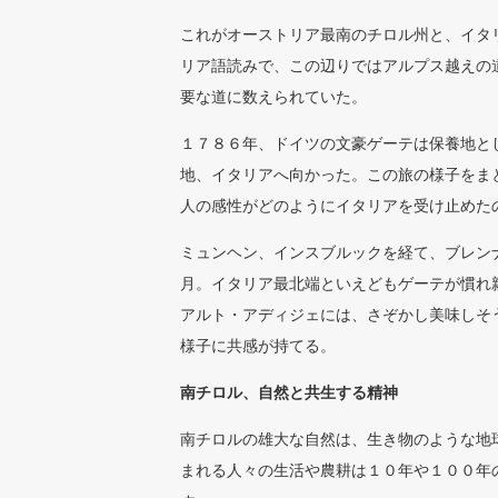
これがオーストリア最南のチロル州と、イタ
リア語読みで、この辺りではアルプス越えの
要な道に数えられていた。
１７８６年、ドイツの文豪ゲーテは保養地と
地、イタリアへ向かった。この旅の様子をま
人の感性がどのようにイタリアを受け止めた
ミュンヘン、インスブルックを経て、ブレン
月。イタリア最北端といえどもゲーテが慣れ
アルト・アディジェには、さぞかし美味しそ
様子に共感が持てる。
南チロル、自然と共生する精神
南チロルの雄大な自然は、生き物のような地
まれる人々の生活や農耕は１０年や１００年