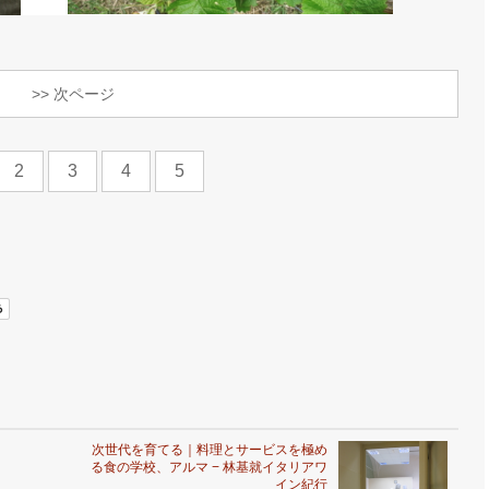
>> 次ページ
2
3
4
5
次世代を育てる｜料理とサービスを極め
る食の学校、アルマ − 林基就イタリアワ
イン紀行