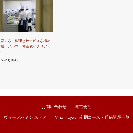
を育てる｜料理とサービスを極め
校、アルマ − 林基就イタリアワ
行
09-20(Tue)
お問い合わせ
｜
運営会社
ヴィーノハヤシ ストア
｜
Vino Hayashi定期コース・通信講座一覧