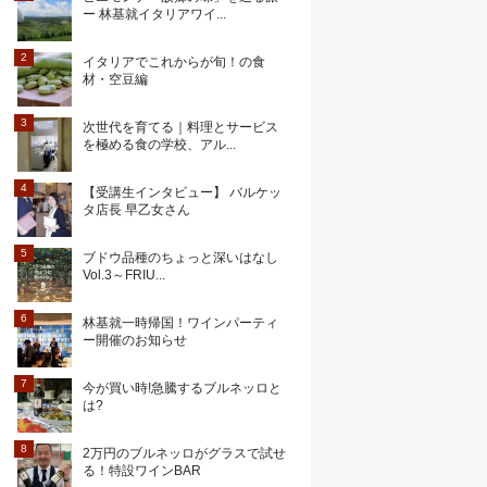
ー 林基就イタリアワイ...
イタリアでこれからが旬！の食
材・空豆編
次世代を育てる｜料理とサービス
を極める食の学校、アル...
【受講生インタビュー】 バルケッ
タ店長 早乙女さん
ブドウ品種のちょっと深いはなし
Vol.3～FRIU...
林基就一時帰国！ワインパーティ
ー開催のお知らせ
今が買い時!急騰するブルネッロと
は?
2万円のブルネッロがグラスで試せ
る！特設ワインBAR