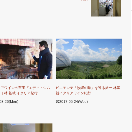
ニアワインの至宝『エディ・シム
ピエモンテ「故郷の味」を巡る旅ー 林基
｜林 基就 イタリア紀行
就イタリアワイン紀行
03-26(Mon)
2017-05-24(Wed)