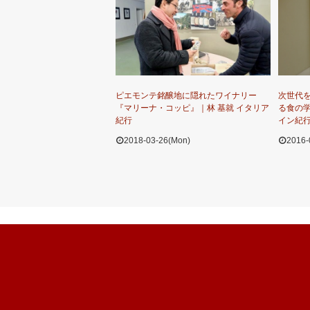
ピエモンテ銘醸地に隠れたワイナリー
次世代
『マリーナ・コッピ』｜林 基就 イタリア
る食の学
紀行
イン紀
2018-03-26(Mon)
2016-