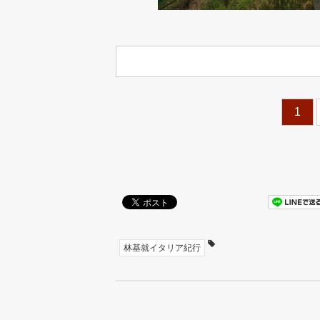
1
林基就イタリア紀行