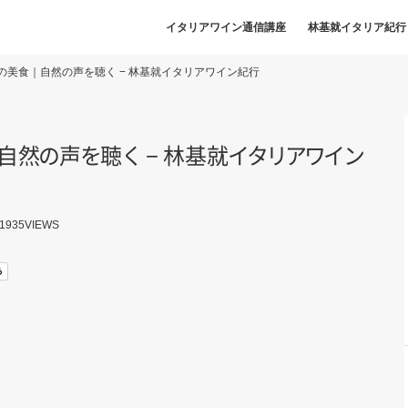
イタリアワイン通信講座
林基就イタリア紀行
の美食｜自然の声を聴く − 林基就イタリアワイン紀行
自
然
の
声
を
聴
く
− 林基
就
イ
タ
リ
ア
ワ
イ
ン
1935
VIEWS