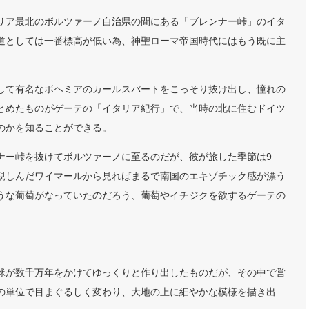
リア最北のボルツァーノ自治県の間にある「ブレンナー峠」のイタ
道としては一番標高が低い為、神聖ローマ帝国時代にはもう既に主
して有名なボヘミアのカールスバートをこっそり抜け出し、憧れの
とめたものがゲーテの「イタリア紀行」で、当時の北に住むドイツ
のかを知ることができる。
ナー峠を抜けてボルツァーノに至るのだが、彼が旅した季節は9
親しんだワイマールから見ればまるで南国のエキゾチック感が漂う
うな葡萄がなっていたのだろう、葡萄やイチジクを欲するゲーテの
球が数千万年をかけてゆっくりと作り出したものだが、その中で営
の単位で目まぐるしく変わり、大地の上に細やかな模様を描き出