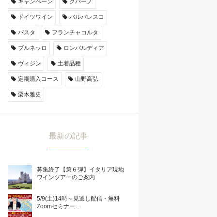
キャンペーン
クパーノ
ドイツワイン
バルバレスコ
パスタ
フランチャコルタ
ブルネッロ
ロンバルディア
ヴィジン
土着品種
定期購入コース
山野高弘
栗木雅史
最新の記事
募集終了【第６弾】イタリア現地
ワインツアーのご案内
5/9(土)14時～見逃し配信・無料
Zoomセミナー...