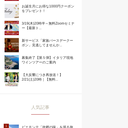
お誕生月にお得な1000円クーポン
をプレゼント！
3/19(木)20時半～無料Zoomセミナ
ー【最新ト...
新サービス「家族バースデークー
ポン」見逃してませんか...
募集終了【第５弾】イタリア現地
ワインツアーのご案内
【大反響につき再放送！】
2/21(土)20時｜【無料...
人気記事
ピエモンテ「故郷の味」を巡る旅