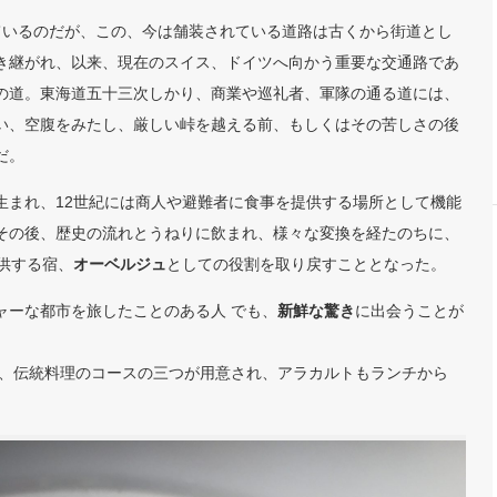
しているのだが、この、今は舗装されている道路は古くから街道とし
き継がれ、以来、現在のスイス、ドイツへ向かう重要な交通路であ
の道。東海道五十三次しかり、商業や巡礼者、軍隊の通る道には、
い、空腹をみたし、厳しい峠を越える前、もしくはその苦しさの後
だ。
生まれ、12世紀には商人や避難者に食事を提供する場所として機能
その後、歴史の流れとうねりに飲まれ、様々な変換を経たのちに、
供する宿、
オーベルジュ
としての役割を取り戻すこととなった。
ャーな都市を旅したことのある人 でも、
新鮮な驚き
に出会うことが
ス、伝統料理のコースの三つが用意され、アラカルトもランチから