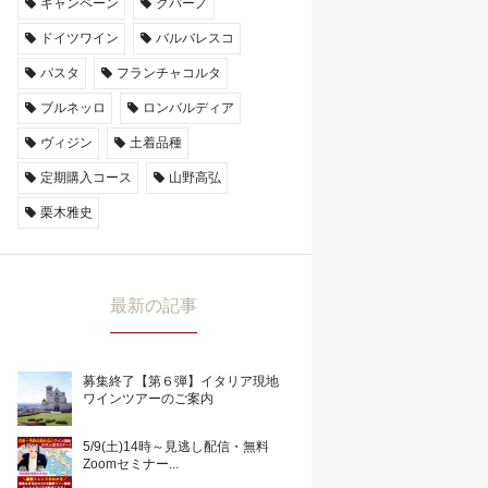
キャンペーン
クパーノ
ドイツワイン
バルバレスコ
パスタ
フランチャコルタ
ブルネッロ
ロンバルディア
ヴィジン
土着品種
定期購入コース
山野高弘
栗木雅史
最新の記事
募集終了【第６弾】イタリア現地
ワインツアーのご案内
5/9(土)14時～見逃し配信・無料
Zoomセミナー...