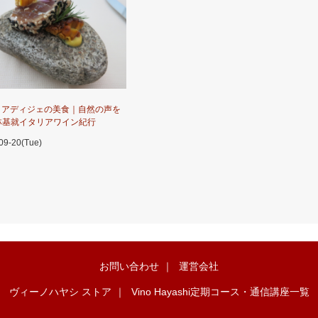
・アディジェの美食｜自然の声を
 林基就イタリアワイン紀行
09-20(Tue)
お問い合わせ
｜
運営会社
ヴィーノハヤシ ストア
｜
Vino Hayashi定期コース・通信講座一覧