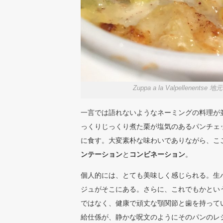
Zuppa a la Valpelle
一言では語れないようなネーミングの料理が
っくりじっくり煮た栗が塩気のあるパンチェ
に食す。大変素朴な味わいでありながら、こ
ンテーション
と
コンビネーション
。
個人的には、とても美味しく感じられる。生
ジュがそこにある。さらに、これでもかとい
ではなく、健康で頑丈な顎関節と歯を持って
給仕係が、静かな呪文のようにそのパンのレ