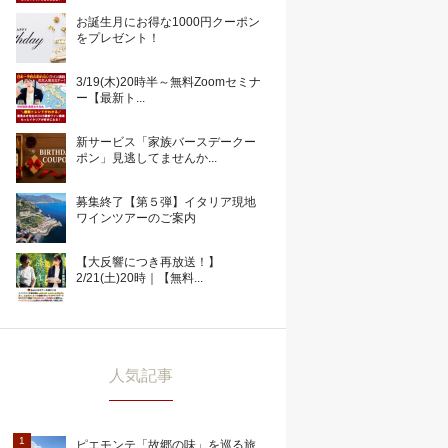
お誕生月にお得な1000円クーポン
をプレゼント！
3/19(木)20時半～無料Zoomセミナ
ー【最新ト...
新サービス「家族バースデークー
ポン」見逃してませんか...
募集終了【第５弾】イタリア現地
ワインツアーのご案内
【大反響につき再放送！】
2/21(土)20時｜【無料...
人気記事
ピエモンテ「故郷の味」を巡る旅