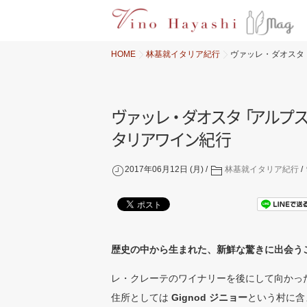
HOME
林基就イタリア紀行
ヴァッレ・ダオスタ「
ヴ
ァ
ッ
レ
・
ダ
オ
ス
タ
「
ア
ル
プ
タ
リ
ア
ワ
イ
ン
紀行
2017年06月12日 (月)
林基就イタリア紀行
歴史の中から生まれた、新鮮な驚きに出会う
レ・クレーテのワイナリーを後にして向かっ
住所としては
Gignod ジニョー
という村に含