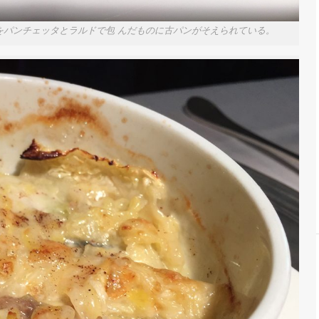
etta e lardo 栗をパンチェッタとラルドで包 んだものに古パンがそえられている。