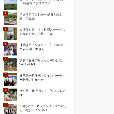
ー 林基就イタリアワイ...
イタリアでこれからが旬！の食
材・空豆編
次世代を育てる｜料理とサービス
を極める食の学校、アル...
【受講生インタビュー】 バルケッ
タ店長 早乙女さん
ブドウ品種のちょっと深いはなし
Vol.3～FRIU...
林基就一時帰国！ワインパーティ
ー開催のお知らせ
今が買い時!急騰するブルネッロと
は?
2万円のブルネッロがグラスで試せ
る！特設ワインBAR