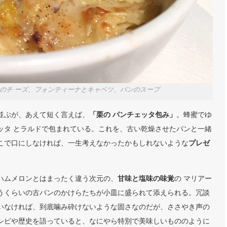
nentse 地元のチ ーズ、フォンティーナとキャベツ、パンのスープ
並ぶが、あえて短く言えば、
「栗の パンチェッタ包み」
。蜂蜜でゆ
ッタ とラルドで包まれている。これを、古い乾燥させたパンと一緒
こで口にしなければ、一生考えなかったかもしれないような
プレゼ
ハムメロンとはまったく違う次元の、
甘味と塩味の味覚
の マリアー
うくらいの古パンのかけらたちが小皿に盛られて添えられる。冗談
いなければ、到底噛み砕けないような固さなのだが、ささやき声の
シピや歴史を語っていると、なにやら特別で美味しいもののように