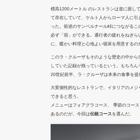
標高1200メートル のレストランは道に面
て存在していて、ケルト人からローマ人に引
った。前述のサンベルナール峠につながるこ
必ず「宿」ができる。通行者の疲れをねぎら
に、暖かい料理と心地よい寝床を用意するの
このラ・クルーザもそのような歴史の中から
していた記録が残っているという。もちろん
20世紀前半、ラ・クルーザは本来の食事を提
大変個性的なレストランで、イタリアのメジ
できると思う。
メニューはフォアグラコース、 季節のコー
あるのだが、今回は
伝統コース
を選んだ。