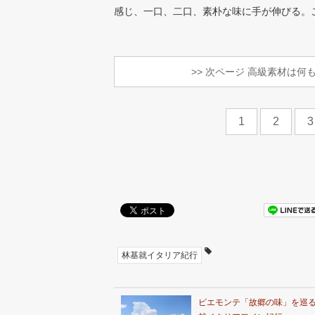
感じ、一口、二口、素朴な味に手が伸びる。
>> 次ページ
高級素材は何
1
2
3
林基就イタリア紀行
ピエモンテ「故郷の味」を巡る