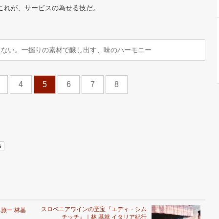
これが、サービスの為せる技だ。
もない。一握りの素材で醸し出す、味のハーモニー
4
5
6
7
8
スロベニアワインの至宝『エディ・シム
旅ー 林基
チッチ』｜林 基就 イタリア紀行