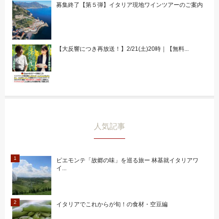
募集終了【第５弾】イタリア現地ワインツアーのご案内
【大反響につき再放送！】2/21(土)20時｜【無料...
人気記事
ピエモンテ「故郷の味」を巡る旅ー 林基就イタリアワ
イ...
イタリアでこれからが旬！の食材・空豆編