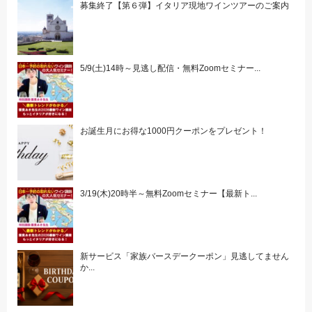
募集終了【第６弾】イタリア現地ワインツアーのご案内
5/9(土)14時～見逃し配信・無料Zoomセミナー...
お誕生月にお得な1000円クーポンをプレゼント！
3/19(木)20時半～無料Zoomセミナー【最新ト...
新サービス「家族バースデークーポン」見逃してません
か...