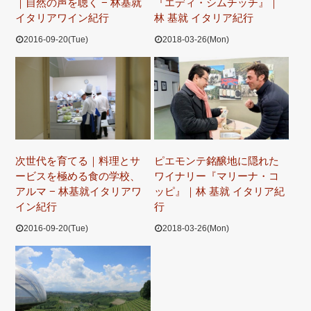
｜自然の声を聴く − 林基就
『エディ・シムチッチ』｜
イタリアワイン紀行
林 基就 イタリア紀行
2016-09-20(Tue)
2018-03-26(Mon)
次世代を育てる｜料理とサ
ピエモンテ銘醸地に隠れた
ービスを極める食の学校、
ワイナリー『マリーナ・コ
アルマ − 林基就イタリアワ
ッピ』｜林 基就 イタリア紀
イン紀行
行
2016-09-20(Tue)
2018-03-26(Mon)