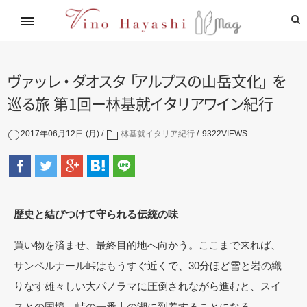
イタリアワイン通信講座
林基就イタリア紀行
レシピ
造り手紹介
飲めるお店
ヴ
ァ
ッ
レ
・
ダ
オ
ス
タ
「
ア
ル
プ
ス
の
山岳文
化
」
を
巡
る
旅 第1
回
ー
林基
就
イ
タ
リ
ア
ワ
イ
ン
紀行
2017年06月12日 (月)
林基就イタリア紀行
9322
VIEWS
歴史と結びつけて守られる伝統の味
買い物を済ませ、最終目的地へ向かう。ここまで来れば、
サンベルナール峠はもうすぐ近くで、30分ほど雪と岩の織
りなす雄々しい大パノラマに圧倒されながら進むと、スイ
スとの国境、峠の一番上の湖に到着することになる。