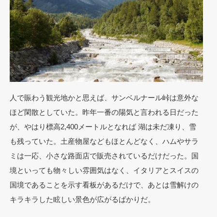
人で賑わう観光地かと思えば、サンベルナール峠は意外な
ほど閑散としていた。昨年一番の陽気と言われる日だった
が、やはり標高2,400メートルとなれば 湖は未だ凍り、雪
も残っていた。土産物屋などもほとんどなく、ハムやサラ
ミは一応、小さな路面店で販売されているだけだった。国
境といっても物々しい雰囲気はなく、イタリアとスイスの
国境であることを示す看板があるだけで、あとは雪解けの
キラキラした眩しい景色が広がるばかりだ。