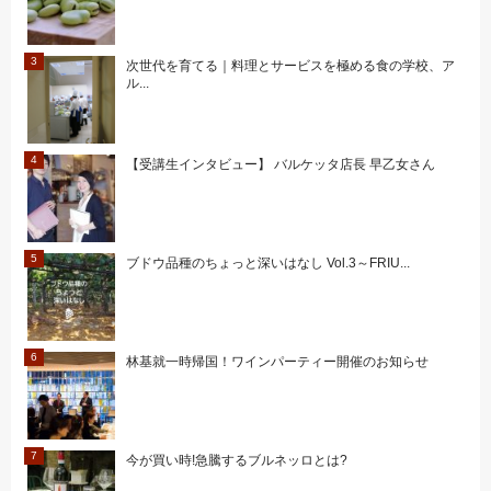
次世代を育てる｜料理とサービスを極める食の学校、ア
ル...
【受講生インタビュー】 バルケッタ店長 早乙女さん
ブドウ品種のちょっと深いはなし Vol.3～FRIU...
林基就一時帰国！ワインパーティー開催のお知らせ
今が買い時!急騰するブルネッロとは?