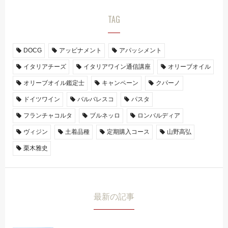
TAG
DOCG
アッビナメント
アパッシメント
イタリアチーズ
イタリアワイン通信講座
オリーブオイル
オリーブオイル鑑定士
キャンペーン
クパーノ
ドイツワイン
バルバレスコ
パスタ
フランチャコルタ
ブルネッロ
ロンバルディア
ヴィジン
土着品種
定期購入コース
山野高弘
栗木雅史
最新の記事