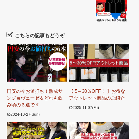
こちらの記事もどうぞ
円安の今お値打ち！熟成サ
【 5～30％OFF！ 】お得な
ンジョヴェーゼ＆どれも飲
アウトレット商品のご紹介
み頃の６選です
2025-11-07(Fri)
2024-10-27(Sun)