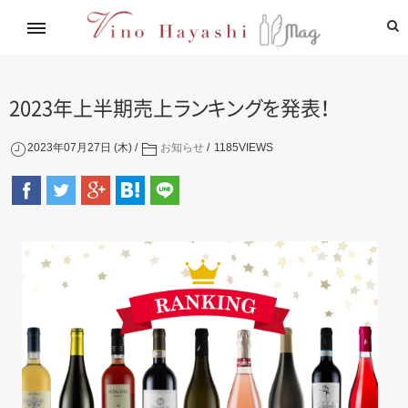
イタリアワイン通信講座
林基就イタリア紀行
レシピ
造り手紹介
飲めるお店
2023年上半期売
上
ラ
ン
キ
ン
グ
を
発
表
！
2023年07月27日 (木)
お知らせ
1185
VIEWS