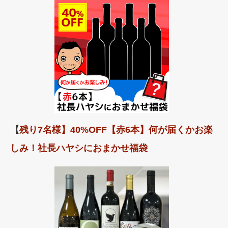
【
残り7名様】40%OFF【赤6本】何が届くかお楽
しみ！社長ハヤシにおまかせ福袋