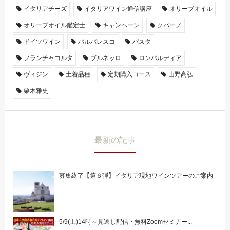
イタリアチーズ
イタリアワイン通信講座
オリーブオイル
オリーブオイル鑑定士
キャンペーン
クパーノ
ドイツワイン
バルバレスコ
パスタ
フランチャコルタ
ブルネッロ
ロンバルディア
ヴィジン
土着品種
定期購入コース
山野高弘
栗木雅史
最新の記事
募集終了【第６弾】イタリア現地ワインツアーのご案内
5/9(土)14時～見逃し配信・無料Zoomセミナー...