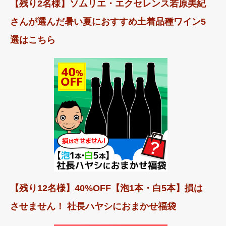
【残り2名様】ソムリエ・エクセレンス若原美紀
さんが選んだ暑い夏におすすめ土着品種ワイン5
選はこちら
【残り12名様】40%OFF【泡1本・白5本】損は
させません！ 社長ハヤシにおまかせ福袋