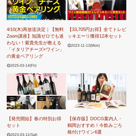
4/10(木)再放送決定｜【無料
【33,705円お得】全てトレビ
Zoom講座】知識ゼロでも迷
ッキエーリ獲得12本セット
わない！紫貴先生が教える
2023-11-13(Mon)
「イタリアチーズ×ワイン」
の黄金ペアリング
2025-03-14(Fri)
【発売開始】春の特別お得
【保存版】DOCG案内人・
セット
鶴岡おすすめ！今飲みごろ
格付けワイン6選
2023-03-11(Sat)