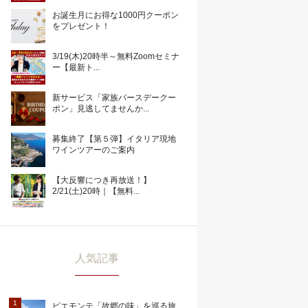
お誕生月にお得な1000円クーポン
をプレゼント！
3/19(木)20時半～無料Zoomセミナ
ー【最新ト...
新サービス「家族バースデークー
ポン」見逃してませんか...
募集終了【第５弾】イタリア現地
ワインツアーのご案内
【大反響につき再放送！】
2/21(土)20時｜【無料...
人気記事
ピエモンテ「故郷の味」を巡る旅