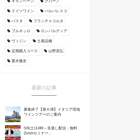
キャンペーン
クパーノ
ドイツワイン
バルバレスコ
パスタ
フランチャコルタ
ブルネッロ
ロンバルディア
ヴィジン
土着品種
定期購入コース
山野高弘
栗木雅史
最新の記事
募集終了【第６弾】イタリア現地
ワインツアーのご案内
5/9(土)14時～見逃し配信・無料
Zoomセミナー...