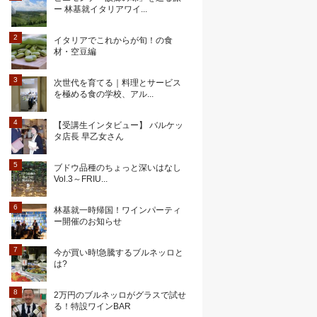
ー 林基就イタリアワイ...
イタリアでこれからが旬！の食
材・空豆編
次世代を育てる｜料理とサービス
を極める食の学校、アル...
【受講生インタビュー】 バルケッ
タ店長 早乙女さん
ブドウ品種のちょっと深いはなし
Vol.3～FRIU...
林基就一時帰国！ワインパーティ
ー開催のお知らせ
今が買い時!急騰するブルネッロと
は?
2万円のブルネッロがグラスで試せ
る！特設ワインBAR