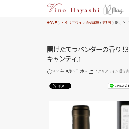
HOME
イタリアワイン通信講座
/
第7回
開けたて
開
け
た
て
ラ
ベ
ン
ダ
ー
の
香
り
！
キ
ャ
ン
テ
ィ
』
2025年10月02日 (木)
イタリアワイン通信講