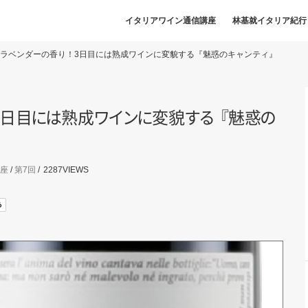
イタリアワイン通信講座
林基就イタリア紀行
ラベンダーの香り！3日目には熟成ワインに変貌する『魅惑のキャンティ』
3日
目
に
は
熟
成
ワ
イ
ン
に
変
貌
す
る
『
魅
惑
の
座
/
第7回
2287
VIEWS