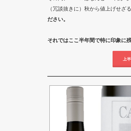
（冗談抜きに）秋から値上げせざ
ださい。
それではここ半年間で特に印象に
上半