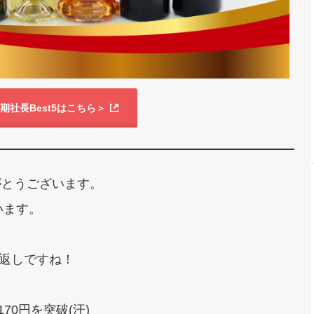
期社長Best5はこちら＞
がとうございます。
ざいます。
り返しですね！
70円を突破(汗)