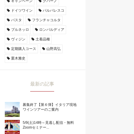
キャンペーン
クパーノ
ドイツワイン
バルバレスコ
パスタ
フランチャコルタ
ブルネッロ
ロンバルディア
ヴィジン
土着品種
定期購入コース
山野高弘
栗木雅史
最新の記事
募集終了【第６弾】イタリア現地
ワインツアーのご案内
5/9(土)14時～見逃し配信・無料
Zoomセミナー...