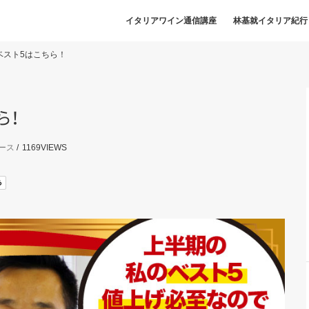
イタリアワイン通信講座
林基就イタリア紀行
ベスト5はこちら！
ら
！
ース
1169
VIEWS