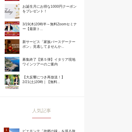
お誕生月にお得な1000円クーポン
をプレゼント！
3/19(木)20時半～無料Zoomセミナ
ー【最新ト...
新サービス「家族バースデークー
ポン」見逃してませんか...
募集終了【第５弾】イタリア現地
ワインツアーのご案内
【大反響につき再放送！】
2/21(土)20時｜【無料...
人気記事
ピエモンテ「故郷の味」を巡る旅