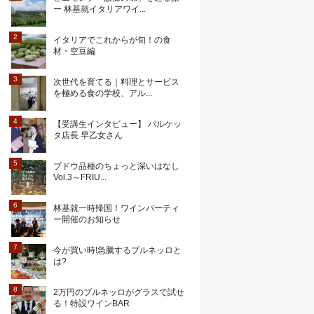
ー 林基就イタリアワイ...
イタリアでこれからが旬！の食
材・空豆編
次世代を育てる｜料理とサービス
を極める食の学校、アル...
【受講生インタビュー】 バルケッ
タ店長 早乙女さん
ブドウ品種のちょっと深いはなし
Vol.3～FRIU...
林基就一時帰国！ワインパーティ
ー開催のお知らせ
今が買い時!急騰するブルネッロと
は?
2万円のブルネッロがグラスで試せ
る！特設ワインBAR