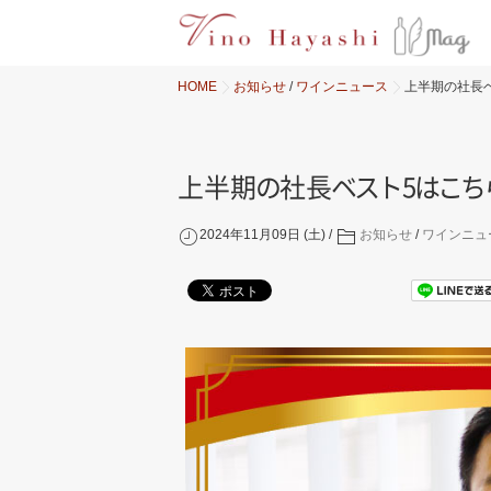
HOME
お知らせ
/
ワインニュース
上半期の社長
上半
期
の
社
長
ベ
ス
ト
5
は
こ
ち
2024年11月09日 (土)
お知らせ
/
ワインニュ