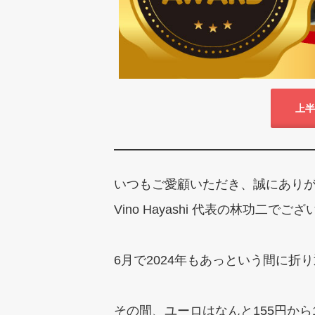
上半
いつもご愛顧いただき、誠にあり
Vino Hayashi 代表の林功二でご
6月で2024年もあっという間に折
その間、ユーロはなんと155円から1