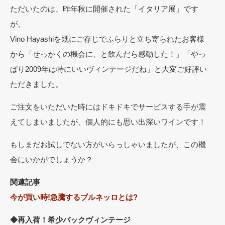
ただいた
のは、昨年秋に開催された「イタリア展」です
が、
Vino Hayashiを既にご存じでふらりと立ち寄られたお客様
から「
せっかくの機会に、と飲んだら感動した！」「
やっ
ぱり2009年は特にいいヴィンテージだね」
と大変ご好評い
ただきました。
ご注文をいただいた時にはドキドキでサービスする手が震
えてしま
いましたが、個人的にも思い出深いワインです！
もしまだお試しでない方がいらっしゃいましたが、
この機
会にいかがでしょうか？
関連記事
今が買い時!急騰するブルネッロとは?
◆再入荷！希少バックヴィンテージ