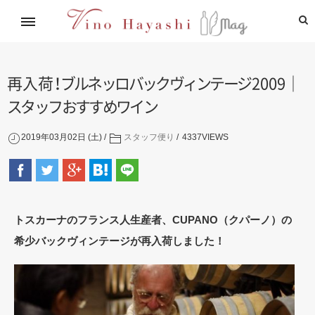
イタリアワイン通信講座
林基就イタリア紀行
レシピ
造り手紹介
飲めるお店
再入
荷
！
ブ
ル
ネ
ッ
ロ
バ
ッ
ク
ヴ
ィ
ン
テ
ー
ジ
2009
｜
ス
タ
ッ
フ
お
す
す
め
ワ
イ
ン
2019年03月02日 (土)
スタッフ便り
4337
VIEWS
トスカーナのフランス人生産者、CUPANO（クパーノ）
の
希少バックヴィンテージが再入荷しました！