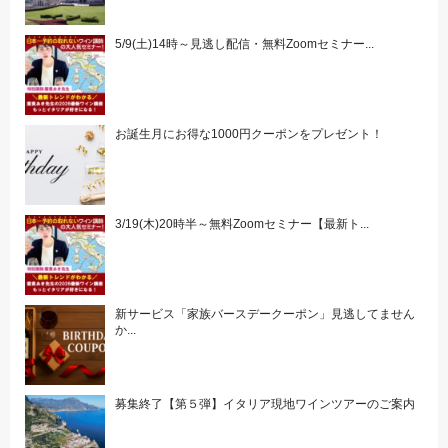
5/9(土)14時～見逃し配信・無料Zoomセミナー...
お誕生月にお得な1000円クーポンをプレゼント！
3/19(木)20時半～無料Zoomセミナー【最新ト...
新サービス「家族バースデークーポン」見逃してません
か...
募集終了【第５弾】イタリア現地ワインツアーのご案内