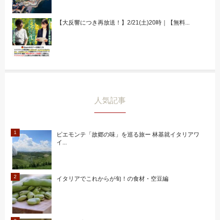
【大反響につき再放送！】2/21(土)20時｜【無料...
人気記事
ピエモンテ「故郷の味」を巡る旅ー 林基就イタリアワ
イ...
イタリアでこれからが旬！の食材・空豆編