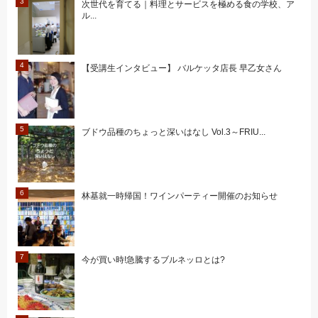
次世代を育てる｜料理とサービスを極める食の学校、ア
ル...
【受講生インタビュー】 バルケッタ店長 早乙女さん
ブドウ品種のちょっと深いはなし Vol.3～FRIU...
林基就一時帰国！ワインパーティー開催のお知らせ
今が買い時!急騰するブルネッロとは?