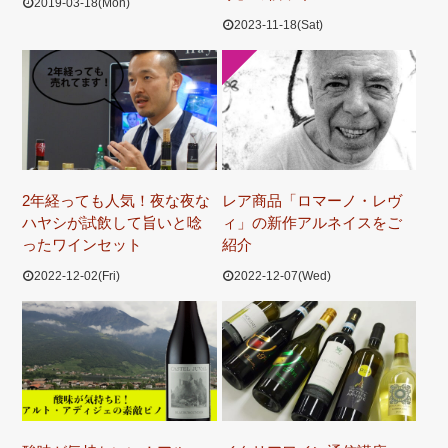
2019-03-18(Mon)
2023-11-18(Sat)
2年経っても人気！夜な夜な
レア商品「ロマーノ・レヴ
ハヤシが試飲して旨いと唸
ィ」の新作アルネイスをご
ったワインセット
紹介
2022-12-02(Fri)
2022-12-07(Wed)