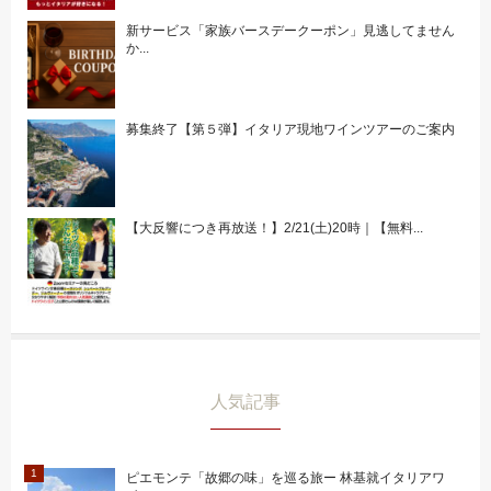
新サービス「家族バースデークーポン」見逃してません
か...
募集終了【第５弾】イタリア現地ワインツアーのご案内
【大反響につき再放送！】2/21(土)20時｜【無料...
人気記事
ピエモンテ「故郷の味」を巡る旅ー 林基就イタリアワ