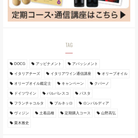
TAG
DOCG
アッビナメント
アパッシメント
イタリアチーズ
イタリアワイン通信講座
オリーブオイル
オリーブオイル鑑定士
キャンペーン
クパーノ
ドイツワイン
バルバレスコ
パスタ
フランチャコルタ
ブルネッロ
ロンバルディア
ヴィジン
土着品種
定期購入コース
山野高弘
栗木雅史