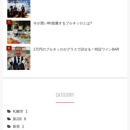
今が買い時!急騰するブルネッロとは?
2万円のブルネッロがグラスで試せる！特設ワインBAR
CATEGORY
札幌市
1
第2回
8
新宿
1