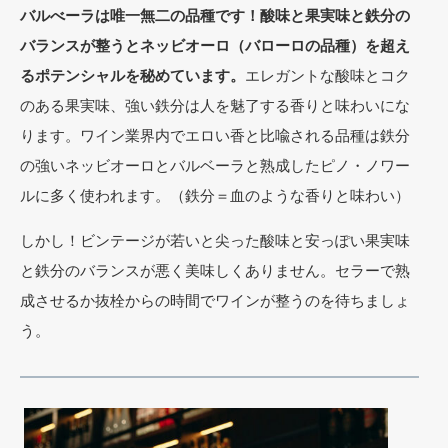
バルべーラは唯一無二の品種です！酸味と果実味と鉄分の
バランスが整うとネッビオーロ（バローロの品種）を超え
るポテンシャルを秘めています。
エレガントな酸味とコク
のある果実味、強い鉄分は人を魅了する香りと味わいにな
ります。ワイン業界内でエロい香と比喩される品種は鉄分
の強いネッビオーロとバルベーラと熟成したピノ・ノワー
ルに多く使われます。（鉄分＝血のような香りと味わい）
しかし！ビンテージが若いと尖った酸味と安っぽい果実味
と鉄分のバランスが悪く美味しくありません。セラーで熟
成させるか抜栓からの時間でワインが整うのを待ちましょ
う。