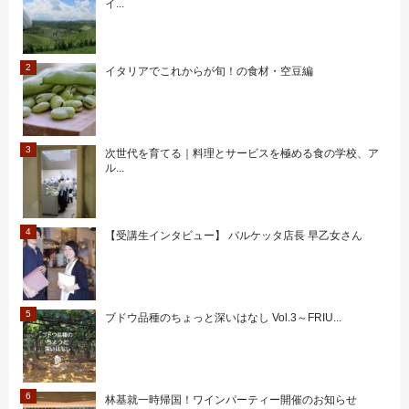
イ...
イタリアでこれからが旬！の食材・空豆編
次世代を育てる｜料理とサービスを極める食の学校、ア
ル...
【受講生インタビュー】 バルケッタ店長 早乙女さん
ブドウ品種のちょっと深いはなし Vol.3～FRIU...
林基就一時帰国！ワインパーティー開催のお知らせ