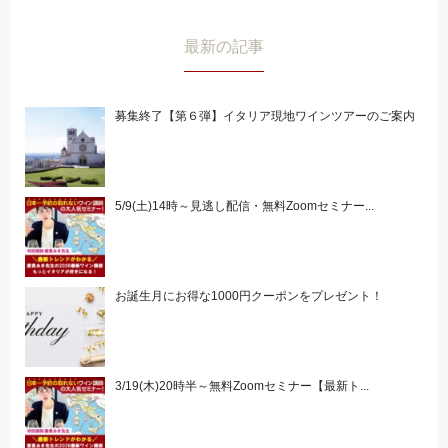
最新の記事
募集終了【第６弾】イタリア現地ワインツアーのご案内
5/9(土)14時～見逃し配信・無料Zoomセミナー...
お誕生月にお得な1000円クーポンをプレゼント！
3/19(木)20時半～無料Zoomセミナー【最新ト...