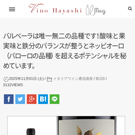
イタリアワイン通信講座
林基就イタリア紀行
レシピ
造り手紹介
飲めるお店
バ
ル
べ
ー
ラ
は
唯一無
二
の
品
種
で
す
！
酸
味
と
果
実
味
と
鉄
分
の
バ
ラ
ン
ス
が
整
う
と
ネ
ッ
ビ
オ
ー
ロ
（
バ
ロ
ー
ロ
の
品
種
）
を
超
え
る
ポ
テ
ン
シ
ャ
ル
を
秘
め
て
い
ま
す
。
2025年11月01日 (土)
イタリアワイン通信講座
/
第2回
3132
VIEWS