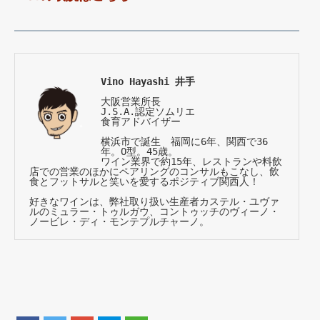
Vino Hayashi 井手
大阪営業所長

J.S.A.認定ソムリエ
食育アドバイザー

横浜市で誕生　福岡に6年、関西で36
年。O型。45歳。

ワイン業界で約15年、レストランや料飲
店での営業のほかにペアリングのコンサルもこなし、飲
食とフットサルと笑いを愛するポジティブ関西人！

好きなワインは、弊社取り扱い生産者カステル・ユヴァ
ルのミュラー・トゥルガウ、コントゥッチのヴィーノ・