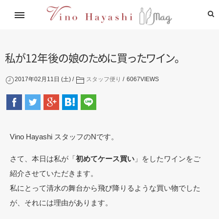
イタリアワイン通信講座
林基就イタリア紀行
レシピ
造り手紹介
飲めるお店
私
が
12年
後
の
娘
の
た
め
に
買
っ
た
ワ
イ
ン
。
2017年02月11日 (土)
スタッフ便り
6067
VIEWS
Vino Hayashi スタッフのNです。
さて、本日は私が「
初めてケース買い
」をしたワインをご
紹介させていただきます。
私にとって清水の舞台から飛び降りるような買い物でした
が、それには理由があります。