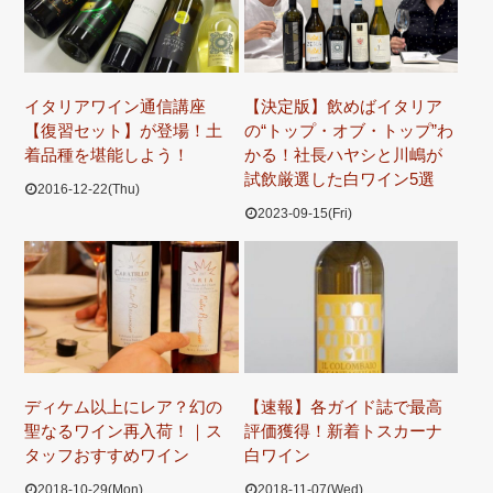
イタリアワイン通信講座
【決定版】飲めばイタリア
【復習セット】が登場！土
の“トップ・オブ・トップ”わ
着品種を堪能しよう！
かる！社長ハヤシと川嶋が
試飲厳選した白ワイン5選
2016-12-22(Thu)
2023-09-15(Fri)
ディケム以上にレア？幻の
【速報】各ガイド誌で最高
聖なるワイン再入荷！｜ス
評価獲得！新着トスカーナ
タッフおすすめワイン
白ワイン
2018-10-29(Mon)
2018-11-07(Wed)