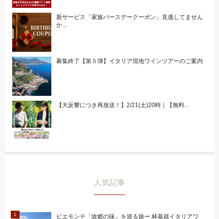
新サービス「家族バースデークーポン」見逃してません
か...
募集終了【第５弾】イタリア現地ワインツアーのご案内
【大反響につき再放送！】2/21(土)20時｜【無料...
人気記事
ピエモンテ「故郷の味」を巡る旅ー 林基就イタリアワ