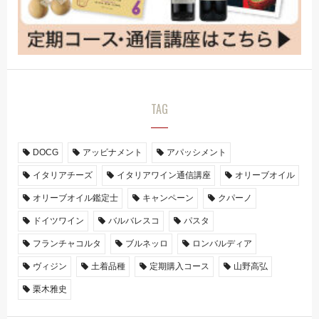
TAG
DOCG
アッビナメント
アパッシメント
イタリアチーズ
イタリアワイン通信講座
オリーブオイル
オリーブオイル鑑定士
キャンペーン
クパーノ
ドイツワイン
バルバレスコ
パスタ
フランチャコルタ
ブルネッロ
ロンバルディア
ヴィジン
土着品種
定期購入コース
山野高弘
栗木雅史