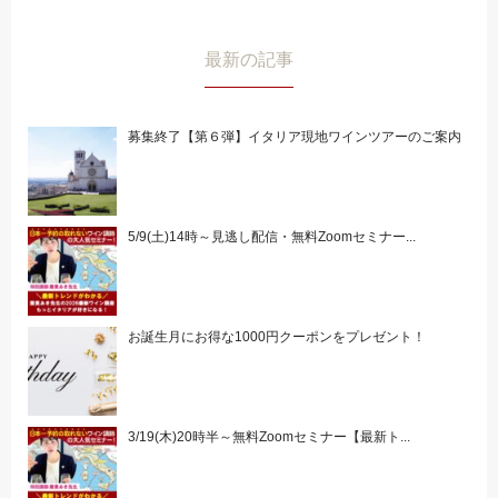
最新の記事
募集終了【第６弾】イタリア現地ワインツアーのご案内
5/9(土)14時～見逃し配信・無料Zoomセミナー...
お誕生月にお得な1000円クーポンをプレゼント！
3/19(木)20時半～無料Zoomセミナー【最新ト...