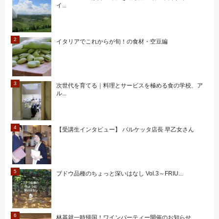
イ...
イタリアでこれからが旬！の食材・空豆編
次世代を育てる｜料理とサービスを極める食の学校、ア
ル...
【受講生インタビュー】 バルケッタ店長 早乙女さん
ブドウ品種のちょっと深いはなし Vol.3～FRIU...
林基就一時帰国！ワインパーティー開催のお知らせ