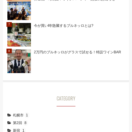
今が買い時!急騰するブルネッロとは?
2万円のブルネッロがグラスで試せる！特設ワインBAR
CATEGORY
札幌市
1
第2回
8
新宿
1