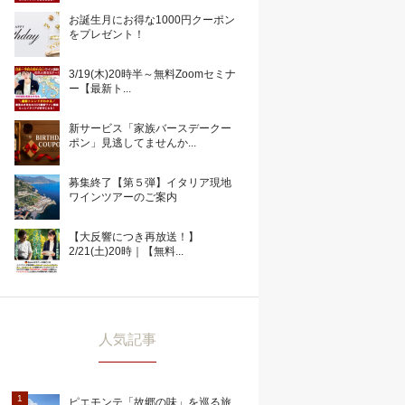
お誕生月にお得な1000円クーポン
をプレゼント！
3/19(木)20時半～無料Zoomセミナ
ー【最新ト...
新サービス「家族バースデークー
ポン」見逃してませんか...
募集終了【第５弾】イタリア現地
ワインツアーのご案内
【大反響につき再放送！】
2/21(土)20時｜【無料...
人気記事
ピエモンテ「故郷の味」を巡る旅