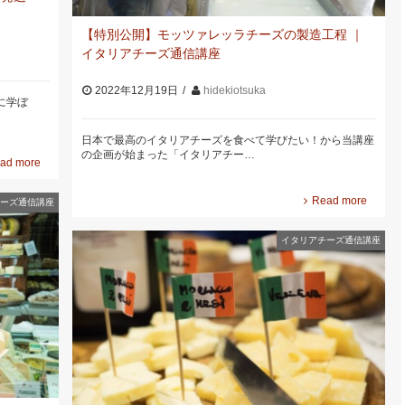
【特別公開】モッツァレッラチーズの製造工程 ｜
イタリアチーズ通信講座
2022年12月19日
hidekiotsuka
に学ぼ
日本で最高のイタリアチーズを食べて学びたい！から当講座
の企画が始まった「イタリアチー…
ad more
Read more
ーズ通信講座
イタリアチーズ通信講座