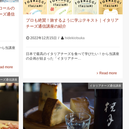
コールの
ーズ通信
プロも絶賛！旅するように学ぶテキスト｜イタリア
チーズ通信講座の紹介
2022年12月15日
hidekiotsuka
から当講座
日本で最高のイタリアチーズを食べて学びたい！から当講座
の企画が始まった「イタリアチー…
ad more
Read more
ーズ通信講座
イタリアチーズ通信講座