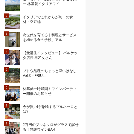
ー 林基就イタリアワイ...
イタリアでこれからが旬！の食
材・空豆編
次世代を育てる｜料理とサービス
を極める食の学校、アル...
【受講生インタビュー】 バルケッ
タ店長 早乙女さん
ブドウ品種のちょっと深いはなし
Vol.3～FRIU...
林基就一時帰国！ワインパーティ
ー開催のお知らせ
今が買い時!急騰するブルネッロと
は?
2万円のブルネッロがグラスで試せ
る！特設ワインBAR