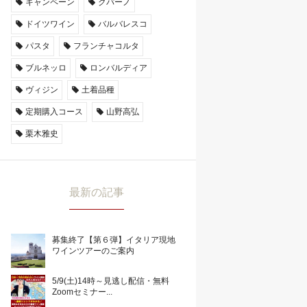
キャンペーン
クパーノ
ドイツワイン
バルバレスコ
パスタ
フランチャコルタ
ブルネッロ
ロンバルディア
ヴィジン
土着品種
定期購入コース
山野高弘
栗木雅史
最新の記事
募集終了【第６弾】イタリア現地
ワインツアーのご案内
5/9(土)14時～見逃し配信・無料
Zoomセミナー...