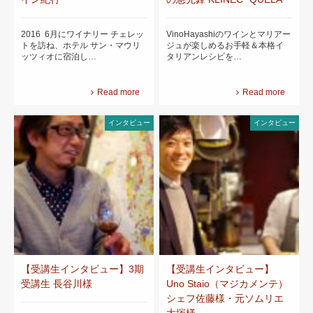
2016 6月にワイナリー チェレッ
VinoHayashiのワインとマリアー
トを訪ね、ホテル サン・マウリ
ジュが楽しめるお手軽＆本格イ
ッツィオに宿泊し…
タリアンレシピを…
Read more
Read more
インタビュー
インタビュー
【受講生インタビュー】3期
【受講生インタビュー】
受講生 長谷川様
Uno Staio（マジカメンテ）
シェフ佐藤様・元ソムリエ
大塚様