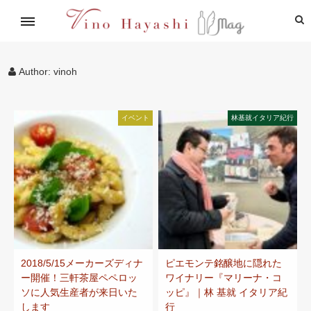
イタリアワイン通信講座
林基就イタリア紀行
レシピ
造り手紹介
飲めるお店
Author:
vinoh
イベント
林基就イタリア紀行
2018/5/15メーカーズディナ
ピエモンテ銘醸地に隠れた
ー開催！三軒茶屋ペペロッ
ワイナリー『マリーナ・コ
ソに人気生産者が来日いた
ッピ』｜林 基就 イタリア紀
します
行