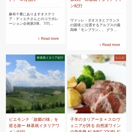
ン紀行
麻布十番にありますオステリ
ア・ディエチさんとのコラボレ
ヴァッレ・ダオスタとフランス
ーション企画第3弾。 7/7(…
の国境 に位置するアルプスの最
高峰「モンブラン」。 グラ…
Read more
Read more
林基就イタリア紀行
レシピ
ピエモンテ「故郷の味」を
子羊のタリアータ × スロヴ
巡る旅ー 林基就イタリアワ
ェニアが誇る 自然派ワイン
イン紀行
の急先鋒 KLINEC “QUELA”