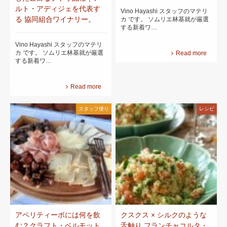
ルト・アディジェを代表す
Vino Hayashi スタッフのマテリ
る 協同組合ワイナリー。
カ です。 ソムリエ林基就が厳選
する新着ワ…
Vino Hayashi スタッフのマテリ
カ です。 ソムリエ林基就が厳選
Read more
する新着ワ…
Read more
スタッフ便り
レシピ
アペリティーボには何を飲
クスクス × シルクのような
む？クラフト・ベルモット
舌触り フランチャコルタ・