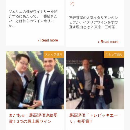
ソ)
ソムリエの僕がワイナリーを紹
介するにあたって、一番描きた
三軒茶屋の人気イタリアンのシ
いことは彼らのワイン造りに
ェフが、イタリアワインを学び
か…
直す理由とは？ 東京・三軒茶…
Read more
Read more
スタッフ便り
スタッフ便り
まだある！最高評価連続受
最高評価「トレビッキエー
賞！3つの最上級ワイン
リ」初受賞!!