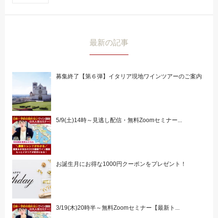
最新の記事
募集終了【第６弾】イタリア現地ワインツアーのご案内
5/9(土)14時～見逃し配信・無料Zoomセミナー...
お誕生月にお得な1000円クーポンをプレゼント！
3/19(木)20時半～無料Zoomセミナー【最新ト...