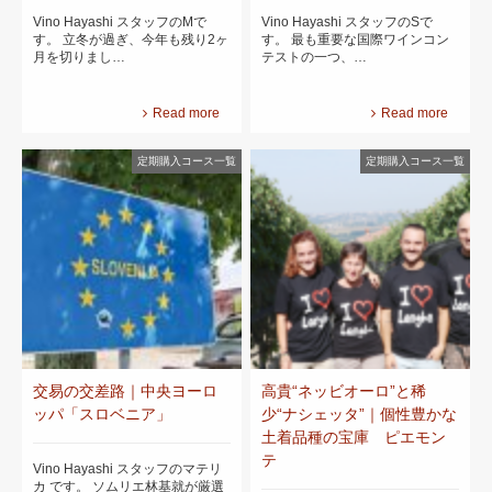
Vino Hayashi スタッフのMで
Vino Hayashi スタッフのSで
す。 立冬が過ぎ、今年も残り2ヶ
す。 最も重要な国際ワインコン
月を切りまし…
テストの一つ、…
Read more
Read more
定期購入コース一覧
定期購入コース一覧
交易の交差路｜中央ヨーロ
高貴“ネッビオーロ”と稀
ッパ「スロベニア」
少“ナシェッタ”｜個性豊かな
土着品種の宝庫 ピエモン
テ
Vino Hayashi スタッフのマテリ
カ です。 ソムリエ林基就が厳選