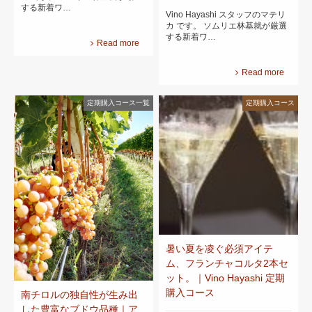
する新着ワ…
Vino Hayashi スタッフのマテリ
カ です。 ソムリエ林基就が厳選
する新着ワ…
Read more
Read more
定期購入コース一覧
定期購入コース
暑い夏を凌ぐ必須アイテ
ム、フランチャコルタ2本セ
ット。｜Vino Hayashi 定期
購入コース
南チロルの独自性が生み出
した豊富なブドウ品種｜ア