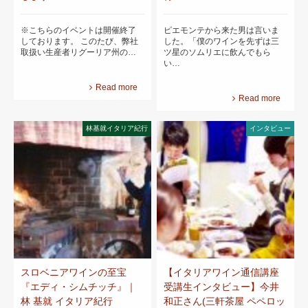
※こちらのイベントは開催終了
ピエモンテから来た男は言いま
しております。 このたび、弊社
した。「僕のワインを先ずは三
取扱い生産者リグーリア州の…
ツ星のソムリエに飲んでもら
い…
Read more
Read more
林基就イタリア紀行
インタビュー
スロベニアワインの至宝
【イタリアワイン通信講座
『エディ・シムチッチ』｜
受講生インタビュー】今井
林 基就 イタリア紀行
和正さん(三軒茶屋 ペペロッ