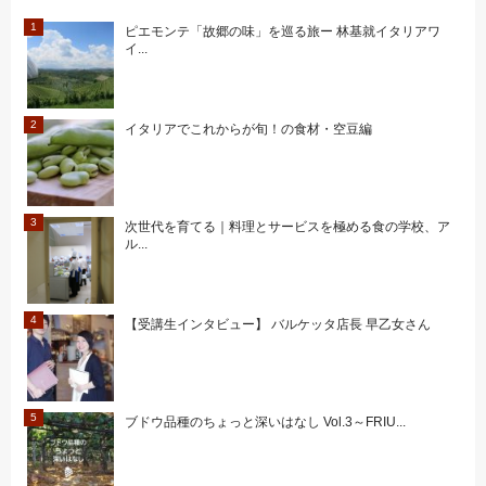
ピエモンテ「故郷の味」を巡る旅ー 林基就イタリアワ
イ...
イタリアでこれからが旬！の食材・空豆編
次世代を育てる｜料理とサービスを極める食の学校、ア
ル...
【受講生インタビュー】 バルケッタ店長 早乙女さん
ブドウ品種のちょっと深いはなし Vol.3～FRIU...