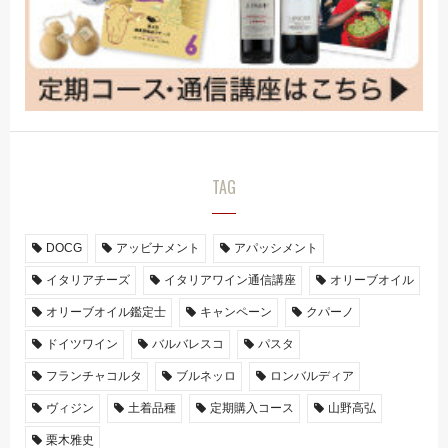
TAG
DOCG
アッビナメント
アパッシメント
イタリアチーズ
イタリアワイン通信講座
オリーブオイル
オリーブオイル鑑定士
キャンペーン
クパーノ
ドイツワイン
バルバレスコ
パスタ
フランチャコルタ
ブルネッロ
ロンバルディア
ヴィジン
土着品種
定期購入コース
山野高弘
栗木雅史