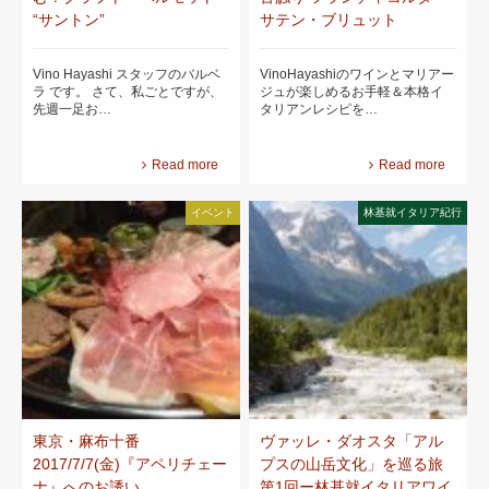
“サントン”
サテン・ブリュット
Vino Hayashi スタッフのバルベ
VinoHayashiのワインとマリアー
ラ です。 さて、私ごとですが、
ジュが楽しめるお手軽＆本格イ
先週一足お…
タリアンレシピを…
Read more
Read more
イベント
林基就イタリア紀行
東京・麻布十番
ヴァッレ・ダオスタ「アル
2017/7/7(金)『アペリチェー
プスの山岳文化」を巡る旅
ナ』へのお誘い
第1回ー林基就イタリアワイ