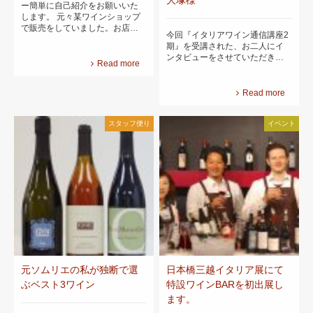
ー簡単に自己紹介をお願いいた
します。 元々某ワインショップ
で販売をしていました。お店…
今回『イタリアワイン通信講座2
期』を受講された、お二人にイ
ンタビューをさせていただき…
Read more
Read more
スタッフ便り
イベント
元ソムリエの私が独断で選
日本橋三越イタリア展にて
ぶベスト3ワイン
特設ワインBARを初出展し
ます。